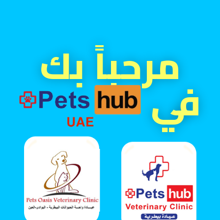
مرحباً بك
في