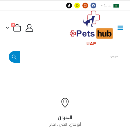
العربية
0
العنوان
أبو ظبي ، العين ، الحاير