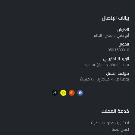
بيانات الإتصال
العنوان
أبو ظبي ، العين ، الحاير
الجوال
0501580010
البريد الإلكتروني
support@petshubuae.com
مواعيد العمل
يومياً من ٩ صباحاً إلى ٥ مساءً
خدمة العملاء
نصائح و معلومات طبية
اعمل معنا