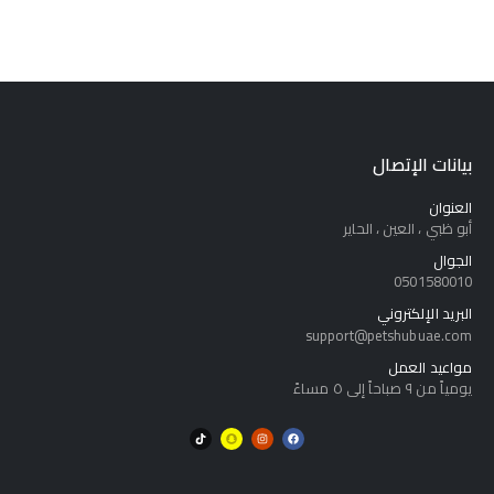
بيانات الإتصال
العنوان
أبو ظبي ، العين ، الحاير
الجوال
0501580010
البريد الإلكتروني
support@petshubuae.com
مواعيد العمل
يومياً من ٩ صباحاً إلى ٥ مساءً