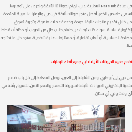
في عيادة PetsHub البيطرية بدبي، نهتم بحيواناتنا الأليفة ونحرص على توفيرها.
نسعى جاهدين لنكون أفضل متجر حيوانات أليفة في دبي والإمارات العربية المتحدة
من خلال تقديم منتجات عالية الجودة، وخدمة عملاء متميزة، وتجربة تسوق
إلكترونية سلسة. سواء كنت تبحث عن طعام كلاب خالٍ من الحبوب، أو مكافآت قطط
مضادة للحساسية، أو ألعاب تفاعلية، أو مستلزمات عناية شخصية، ستجد كل ما تحتاجه
هنا.
نخدم جميع الحيوانات الأليفة في جميع أنحاء الإمارات
من دبي إلى أبوظبي، ومن الشارقة إلى العين، نوصل السعادة إلى كل باب. صُمم
متجرنا الإلكتروني للحيوانات الأليفة لسهولة التصفح والدفع الآمن، لتتسوق بثقة في
أي وقت وفي أي مكان.