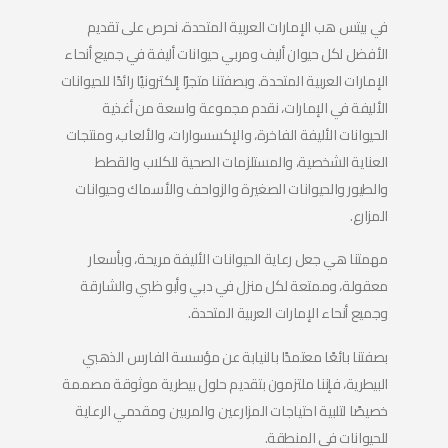
في بيتس هب الإمارات العربية المتحدة، نحرص على تقديم
الأفضل لكل حيوان أليف ومربي حيوانات أليفة في جميع أنحاء
الإمارات العربية المتحدة. وبصفتنا متجرًا إلكترونيًا رائدًا للحيوانات
الأليفة في الإمارات، نقدم مجموعة واسعة من أغذية
الحيوانات الأليفة الفاخرة، والإكسسوارات، والألعاب، ومنتجات
العناية الشخصية، والمستلزمات الصحية للكلاب والقطط
والطيور والحيوانات الصغيرة والزواحف والأسماك وحيوانات
المزارع.
مهمتنا هي جعل رعاية الحيوانات الأليفة مريحة، وبأسعار
معقولة، وممتعة لكل منزل في دبي وأبو ظبي والشارقة
وجميع أنحاء الإمارات العربية المتحدة.
بصفتنا بائعًا معتمدًا بالنيابة عن مؤسسة الفارس الذهبي
البيطرية، فإننا ملتزمون بتقديم حلول بيطرية موثوقة مصممة
خصيصًا لتلبية احتياجات المزارعين والمربين ومقدمي الرعاية
للحيوانات في المنطقة.