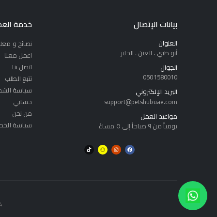
بيانات الإتصال
خدمة العم
العنوان
نصائح و معل
أبو ظبي ، العين ، الحاير
اعمل معنا
اتصل بنا
الجوال
0501580010
تتبع الطلب
سياسة الشح
البريد الإلكتروني
support@petshubuae.com
حسابي
من نحن
مواعيد العمل
سياسة الخص
يومياً من ٩ صباحاً إلى ٥ مساءً
24