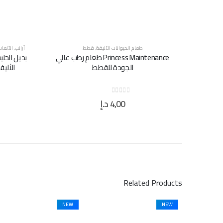
طعام الحيوانات الأليفة
,
قطط
أرانب
,
الألعا
Princess Maintenance طعام رطب عالي
بديل الحل
الجودة للقطط
الأليف
4,00
د.إ
out of 5
0
Related Products
NEW
NEW