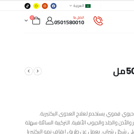
العربية
اتصل بنا
0
0501580010
مل هو سائل مضاد حيوي فموي يستخدم لعلاج العدوى البكتيرية.
أذن والجلد والجيوب الأنفية. التركيبة السائلة سهلة
على شكل شراب. يعمل عن طريق إيقاف نمو البكتيريا