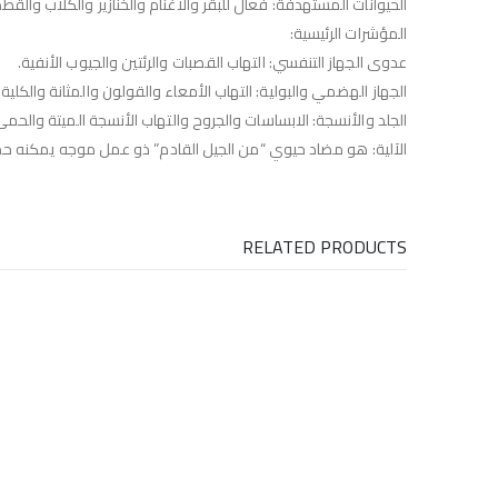
الحيوانات المستهدفة: فعال للبقر والأغنام والخنازير والكلاب والقط
المؤشرات الرئيسية:
عدوى الجهاز التنفسي: التهاب القصبات والرئتين والجيوب الأنفية.
الجهاز الهضمي والبولية: التهاب الأمعاء والقولون والمثانة والكلية.
الجلد والأنسجة: الابساسات والجروح والتهاب الأنسجة الميتة والحمى ا
الآلية: هو مضاد حيوي “من الجيل القادم” ذو عمل موجه يمكنه حماية الحيوان لمدة تص
RELATED PRODUCTS