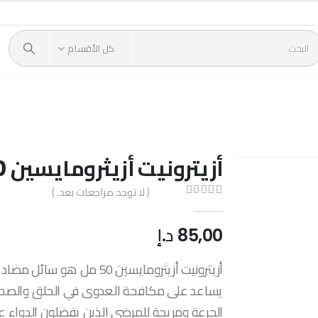
كل الأقسام
أزيترونيت أزيثرومايسين 50مل
( لا توجد مراجعات بعد. )
out of 5
0
85,00
د.إ
أزيترونيت أزيثرومايسين 50 
يساعد على مكافحة العدوى في الحلق والصدر وال
الجرعة ومريحة للمرضى الذين يفضلون الدواء 