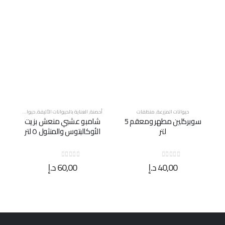
أحصنة
,
العناية بالحيوانات الأليفة
,
حيوانات المزرعة
,
منظفات
حيوانات المزرعة
,
منظفات
سوبركلين مطهر ومعقم 5
شامبو عشبي منعش بزيت
كحول طبي، جالون 5 لتر
الأوكالبتوس والمنثول ٥ لتر
60,00
د.إ
95,00
د.إ
out of 5
0
out of 5
0