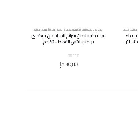
قطط
,
كلاب
العناية بالحيوانات الأليفة
,
طعام الحيوانات الأليفة
,
قطط
، وعاء
وجبة خفيفة من شرائح الدجاج من تريكسي
ر
بريميو بايتس للقطط - 50 جم
30,00
د.إ
out of 5
0