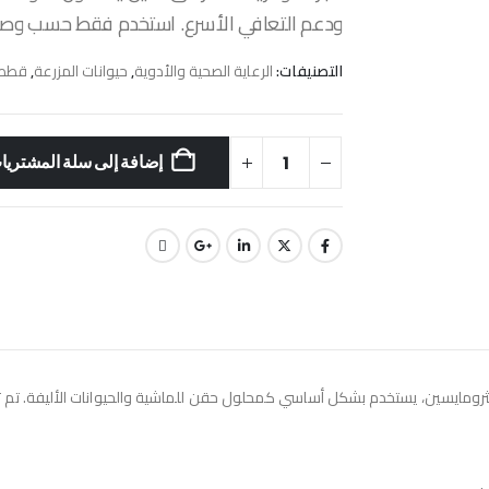
ودعم التعافي الأسرع. استخدم فقط حسب وصفة
التصنيفات:
الرعاية الصحية والأدوية
,
حيوانات المزرعة
,
قطط
إضافة إلى سلة المشتريا
نيت هو مضاد حيوي بيطري واسع المدى يحتوي على 10٪ أزيثرومايسين، يستخدم بشكل أساسي كمحلول حقن للماشية 