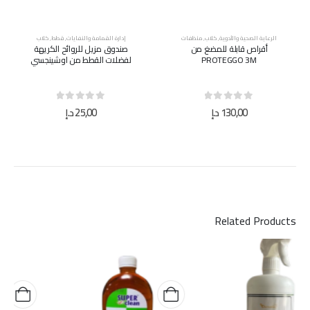
الرعاية الصحية والأدوية
,
كلاب
,
منظفات
إدارة القمامة والنفايات
,
قطط
,
كلاب
أقراص قابلة للمضغ من
صندوق مزيل للروائح الكريهة
PROTEGGO 3M
لفضلات القطط من اوشينجسي
out of 5
0
out of 5
0
130,00
د.إ
25,00
د.إ
Related Products