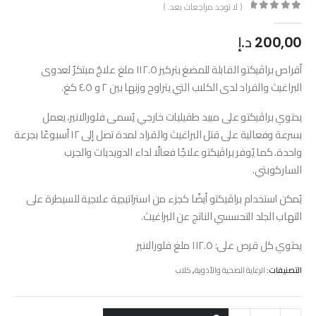
( لا توجد مراجعات بعد. )
out of 5
0
200,00
د.إ
أقراص براڤيكتو القابلة للمضغ بتركيز ١١٢.٥ ملغ علاجٌ مبتكرٌ لعدوى
البراغيث والقراد لدى الكلاب التي يتراوح وزنها بين ٢ و ٤.٥ كغ.
يحتوي براڤيكتو على مبيد طفيليات خارجي يُسمى فلورالانير، يعمل
بسرعة وفعالية على قتل البراغيث والقراد لمدة تصل إلى ١٢ أسبوعًا بجرعة
واحدة. كما يُوفر براڤيكتو علاجًا فعالًا لداء الدويديات والجرب
الساركوبتي.
يُمكن استخدام براڤيكتو أيضًا كجزء من استراتيجية علاجية للسيطرة على
التهاب الجلد التحسسي الناتج عن البراغيث.
يحتوي كل قرص على: ١١٢.٥ ملغ فلورالانير
التصنيفات:
الرعاية الصحية والأدوية
,
كلاب