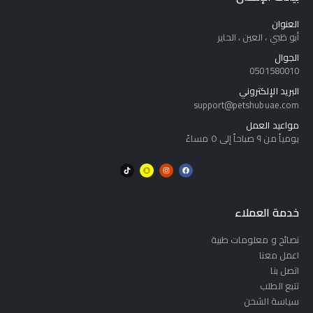
العنوان
أبو ظبي ، العين ، الحاير
الجوال
0501580010
البريد الإلكتروني
support@petshubuae.com
مواعيد العمل
يومياً من ٩ صباحاً إلى ٥ مساءً
خدمة العملاء
نصائح و معلومات طبية
اعمل معنا
اتصل بنا
تتبع الطلب
سياسة الشحن