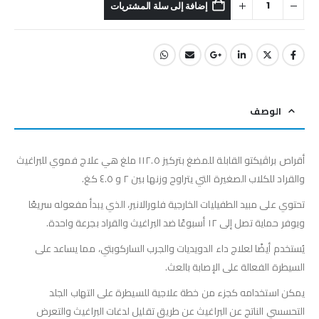
إضافة إلى سلة المشتريات
الوصف
أقراص براڤيكتو القابلة للمضغ بتركيز ١١٢.٥ ملغ هي علاج فموي للبراغيث
والقراد للكلاب الصغيرة التي يتراوح وزنها بين ٢ و ٤.٥ كغ.
تحتوي على مبيد الطفيليات الخارجية فلورالانير، الذي يبدأ مفعوله سريعًا
ويوفر حماية تصل إلى ١٢ أسبوعًا ضد البراغيث والقراد بجرعة واحدة.
يُستخدم أيضًا لعلاج داء الدويديات والجرب الساركوبتي، مما يساعد على
السيطرة الفعالة على الإصابة بالعث.
يمكن استخدامه كجزء من خطة علاجية للسيطرة على التهاب الجلد
التحسسي الناتج عن البراغيث عن طريق تقليل لدغات البراغيث والتعرض