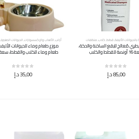
ة بالحيوانات الأليفة
,
قطط
,
كلاب
,
منظفات
أرانب
,
الألعاب والإكسسوارات
,
الحيوانات الصغيرة
,
طري مُعالج للبقع الساخنة والحكة،
موزع طعام وماء للحيوانات الأليفة
ة للقطط والكلاب
طعام وماء للكلاب والقطط، سعة 1.8 لت
85,00
د.إ
35,00
د.إ
out of 5
0
out of 5
0