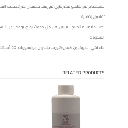
للاستخدام مع شامبو فيتيريناري فورميلا كلينيكال كير لتخفيف البقع
تفاصيل إضافية
تجنب ملامسة المنتج للعينين. في حال حدوث تهيج، توقف عن الاست
المكونات
ماء نقي، ليدوكايين هيدروكلوريد، جلسرين، بوليسوربات-20، أسيتات هيدروكورتيزون، كلوريد بنزيثونيوم، دي إم دي إم-هيدانتوين، ألانتوين، حمض اللاكتيك، زيت جنين القمح، عطر
RELATED PRODUCTS