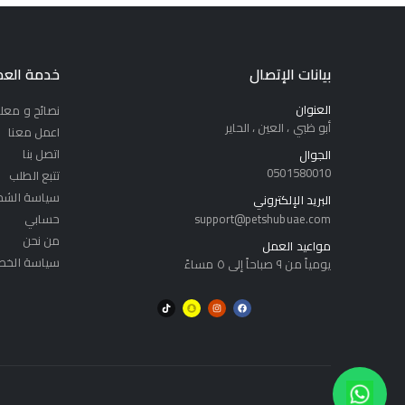
بيانات الإتصال
خدمة العم
العنوان
نصائح و معل
أبو ظبي ، العين ، الحاير
اعمل معنا
اتصل بنا
الجوال
0501580010
تتبع الطلب
سياسة الشح
البريد الإلكتروني
support@petshubuae.com
حسابي
من نحن
مواعيد العمل
سياسة الخص
يومياً من ٩ صباحاً إلى ٥ مساءً