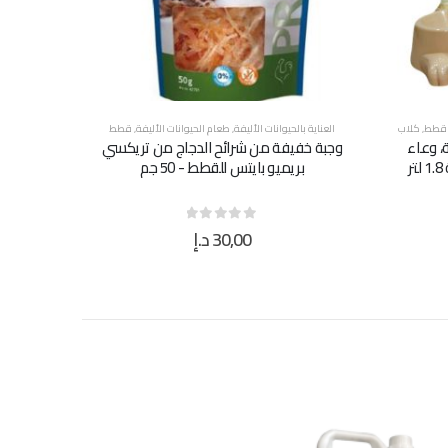
قطط
,
كلاب
العناية بالحيوانات الأليفة
,
طعام الحيوانات الأليفة
,
قطط
، وعاء
وجبة خفيفة من شرائح الدجاج من تريكسي
ر
بريميو بايتس للقطط - 50 جم
30,00
د.إ
out of 5
0