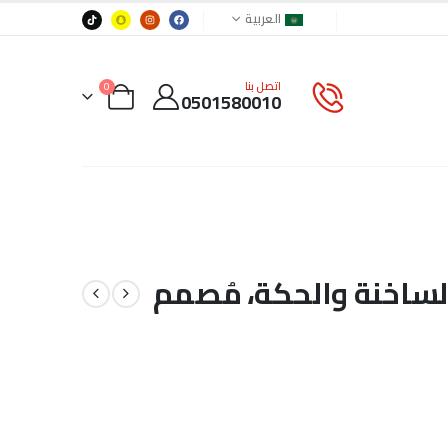
العربية
اتصل بنا
0
0501580010
الساخنة والحكة، مُصمم