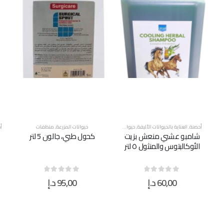
أحصنة
,
العناية بالحيوانات الأليفة
,
حيوانات المزرعة
,
منظفات
حيوانات المزرعة
,
منظفات
أ
شامبو عشبي منعش بزيت
كحول طبي، جالون 5 لتر
الأوكالبتوس والمنثول ٥ لتر
60,00
د.إ
95,00
د.إ
out of 5
0
out of 5
0