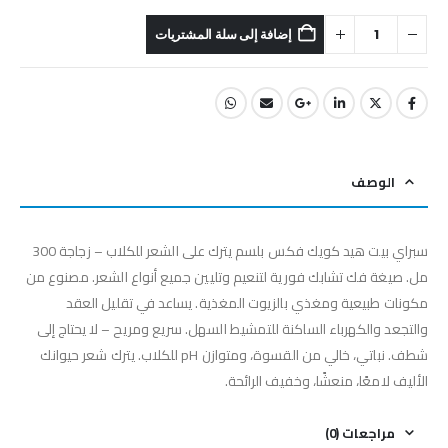
إضافة إلى سلة المشتريات
الوصف
سبراي بيت هيد كويك فكس بلسم يترك على الشعر للكلاب – زجاجة 300
مل. صيغة فك تشابك فورية لتنعيم وتليين جميع أنواع الشعر. مصنوع من
مكونات طبيعية ومغذي بالزيوت المغذية. يساعد في تقليل العقد
والتجعد والكهرباء الساكنة للتمشيط السهل. سريع ومريح – لا يحتاج إلى
شطف. نباتي، خالي من القسوة، ومتوازن pH للكلاب. يترك شعر حيوانك
الأليف لامعًا، منعشًا، وخفيف الرائحة.
مراجعات (0)