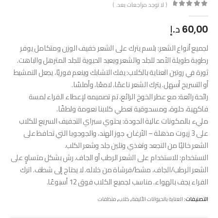
( لا توجد مراجعات بعد. )
out of 5
0
60,00
د.إ
لجميع أنواع الشعر: بلسم يترك على الشعر خفيف الوزن ومتكامل يوفر
رطوبة طويلة الأمد للجلد والشعر ويعيد الحيوية للجلد المترهل والباهت.
ثورة في روتين العناية بالكلاب: يفك التشابك وينعم فوريًا، يجعل التمشيط
أو التسريح أسهل. يترك الشعر ناعمًا، لامعًا، وأملسًا.
رائحة رائعة: مع عطر الخوخ الرائع، تم تصميمه لإعطاء الفراء لمسة
فاكهية، حلوة، ومسحوقية تعطي كلابنا نعومة ولطفًا.
مليء بالمكونات عالية الجودة: يحتوي سبراي التجفيف السريع للكلاب
على 3 زيوت مذهلة – الأرغان، جوز الهند، والجوجوبا التي تحافظ على
الشعر خاليًا من التجعد وتغذي وتلين جلد وشعر الكلب.
الاستخدام: للاستخدام على الشعر الرطب أو الجاف. رش بشكل متساوٍ على
الشعر الرطب/الجاف، مشط/فرشاة من خلاله. لا يحتاج إلى شطف. اترك
الفراء يجف بالهواء. مناسب لجميع الكلاب فوق 12 أسبوعًا.
التصنيفات:
العناية بالحيوانات الأليفة
,
كلاب
,
منظفات