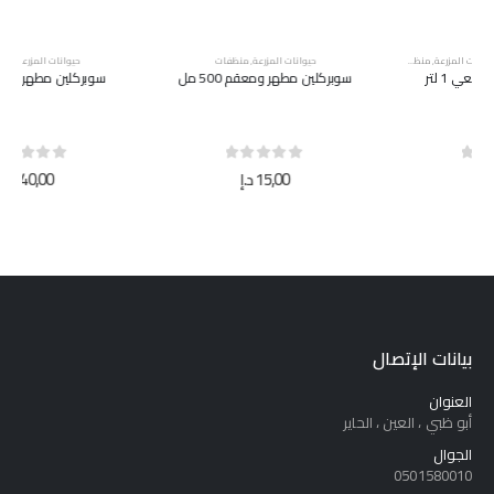
حيوانات المزرعة
,
منظفات
حيوانات المزرعة
,
منظفات
سوبركلين مطهر ومعقم 500 مل
سوبركلين مطهر ومعقم 5 لتر
out of 5
0
out of 5
0
15,00
د.إ
40,00
د.إ
بيانات الإتصال
العنوان
أبو ظبي ، العين ، الحاير
الجوال
0501580010