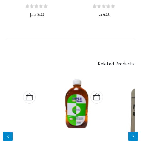
out of 5
0
out of 5
0
4,00
د.إ
35,00
د.إ
Related Products