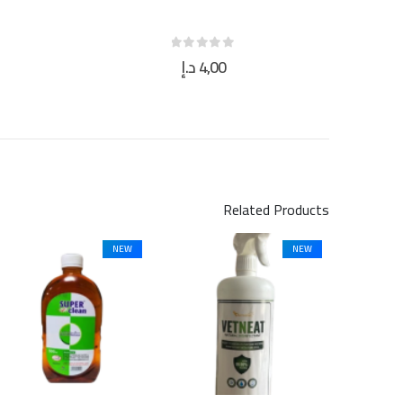
4,00
د.إ
out of 5
0
Related Products
NEW
NEW