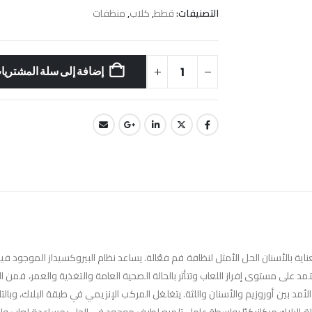
التصنيفات:
قطط
,
كلاب
,
منظفات
إضافة إلى سلة المشتريا
عناية بالأسنان الحل الأمثل لنظافة فم فعّالة. يساعد نظام البيروكسيداز الموجود 
عتمد على مستوى إفراز اللعاب وتتأثر بالحالة الصحية العامة والتغذية والعمر، فمن ا
أمد بين أوروزيم والأسنان واللثة. يتغلغل المركب الإنزيمي في طبقة البلاك، وبالتا