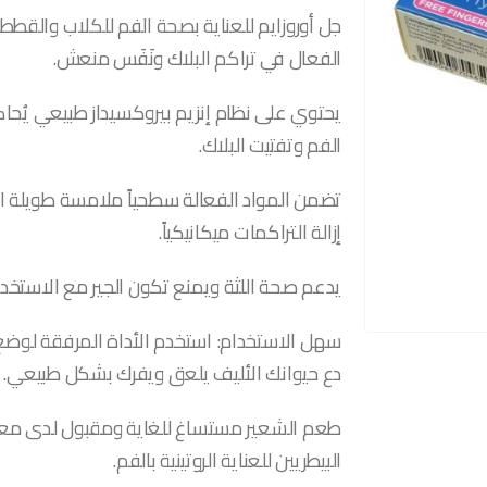
الفعال في تراكم البلاك ونَفَس منعش.
يحتوي على نظام إنزيم بيروكسيداز طبيعي يُحاكي
الفم وتفتيت البلاك.
تضمن المواد الفعالة سطحياً ملامسة طويلة الأم
إزالة التراكمات ميكانيكياً.
يدعم صحة اللثة ويمنع تكون الجير مع الاستخدا
سهل الاستخدام: استخدم الأداة المرفقة لوضع 
دع حيوانك الأليف يلعق ويفرك بشكل طبيعي.
طعم الشعير مستساغ للغاية ومقبول لدى معظ
البيطريين للعناية الروتينية بالفم.