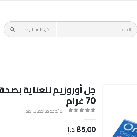
كل الأقسام
جل أوروزيم للعناية بصحة
70 غرام
( لا توجد مراجعات بعد. )
out of 5
0
85,00
د.إ