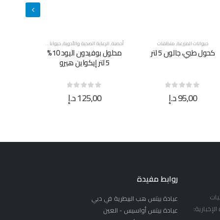
حصنة
,
الرعاية الصحية والأدوية
,
حيوانات المزرعة
,
أحصنة
,
منظفات
حيوانات المزرعة
,
قطط
,
كلاب
,
منظفات
حيوانات المز
محلول بوفيدون اليود 10%
شامبو سوبر كلين للحيوانات
5 لتر إيكواين هيرو
الأليفة ٥ لتر
125,00
د.إ
21,00
د.إ
0
0
out of 5
0
out of 5
0
روابط مفيدة
يات
عيادة بيتس هب البيطرية في دبي
لإخبارية:
عيادة بيتس أواسيس - العين