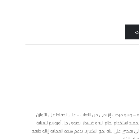
ت
فيه – وهو مركب إنزيمي من اللعاب – على الحفاظ على التوازن
لمفيد استخدام نظام البيروكسيداز. يحتوي جل أوروزيم للعناية
لي يقضي على بيئة نمو البكتيريا. تدعم هذه العملية إزالة طبقة