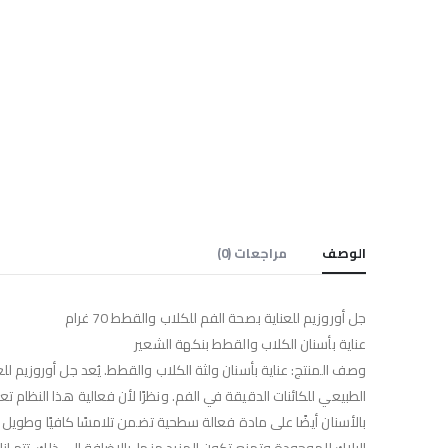
الوصف
مراجعات (0)
جل أوروزيم للعناية بصحة الفم للكلاب والقطط 70 غرام
عناية بأسنان الكلاب والقطط بنكهة الشعير
وصف المنتج: عناية بأسنان ولثة الكلاب والقطط. يُعد جل أوروزيم لل
الطبيعي للكائنات الدقيقة في الفم. ونظرًا لأن فعالية هذا النظام ت
بالأسنان أيضًا على مادة فعالة سطحية تضمن تلامسًا كافيًا وطويل ال