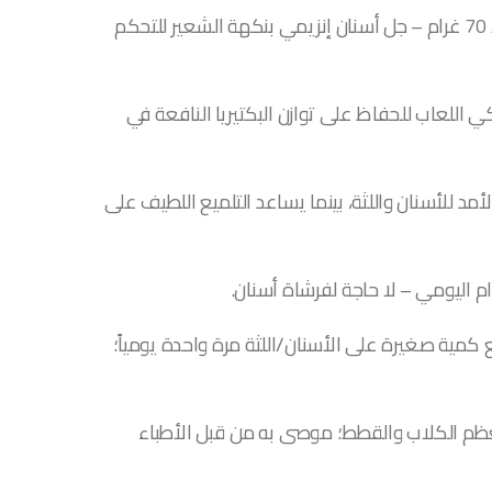
جل أوروزايم للعناية بصحة الفم للكلاب والقطط 70 غرام – جل أسنان إنزيمي بنكهة الشعير للتحكم
 اللعاب للحفاظ على توازن البكتيريا النافعة في
د للأسنان واللثة، بينما يساعد التلميع اللطيف على
م اليومي – لا حاجة لفرشاة أسنان.
كمية صغيرة على الأسنان/اللثة مرة واحدة يومياً؛
م الكلاب والقطط؛ موصى به من قبل الأطباء