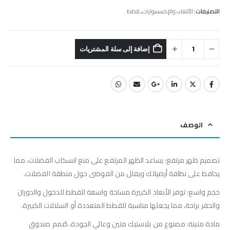
التصنيفات:
الألعاب والإكسسوارات
,
قطط
إضافة إلى سلة المشتريات
الوصف
تصميم ظهر مرتفع: يساعد الظهر المرتفع على منع انسكاب الفضلات، مما
يحافظ على نظافة أرضياتك ويقلل من الفوضى حول منطقة الفضلات.
حجم واسع: توفر الأبعاد الكبيرة مساحة واسعة للقطط للدخول والدوران
والحفر براحة، مما يجعلها مناسبة للقطط المتعددة أو السلالات الكبيرة.
مادة متينة: مصنوع من بلاستيك متين وعالي الجودة، صُمم صندوق