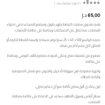
( لا توجد مراجعات بعد. )
out of 5
0
65,00
د.إ
يتميز صندوق فضلات القطط بظهر طويل ومرتفع للمساعدة في احتواء
الفضلات، مما يقلل من الانسكابات ويحافظ على نظافة الأرضيات.
حجمه الواسع (58 × 45 × 25 سم) يوفر مساحة واسعة للقطط الكبيرة أو
المنازل التي تضم أكثر من قطة.
مصنوع من بلاستيك متين وعالي الجودة، مقاوم للتلف اليومي ويحافظ
على متانته.
واجهة مفتوحة تتيح سهولة الدخول والخروج، مع ضمان الخصوصية
والراحة لقطتك.
لون رمادي أنيق يمتزج بأناقة مع أي ديكور منزلي.
سطح أملس وسهل التنظيف يساعد في الحفاظ على نظافة منطقة
الفضلات.