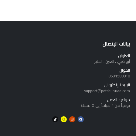
بيانات الإتصال
العنوان
أبو ظبي ، العين ، الحاير
الجوال
0501580010
البريد الإلكتروني
support@petshubuae.com
مواعيد العمل
يومياً من ٩ صباحاً إلى ٥ مساءً