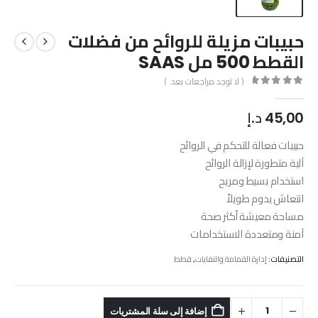
حبيبات مزيلة للروائح من فضلات
القطط 500 مل SAAS
( لا توجد مراجعات بعد. )
out of 5
0
45,00
د.إ
حبيبات فعالة للتحكم في الروائح
آلية متطورة لإزالة الروائح
استخدام بسيط ومريح
انتعاش يدوم طويلاً
مساحة معيشة أكثر صحة
آمنة ومتعددة الاستخدامات
التصنيفات:
إدارة القمامة والنفايات
,
قطط
إضافة إلى سلة المشتريات