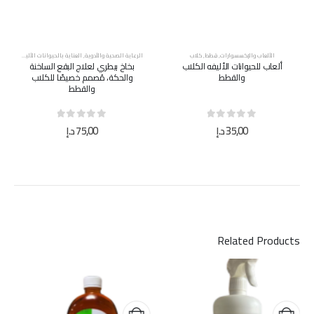
الألعاب والإكسسوارات
,
قطط
,
كلاب
الرعاية الصحية والأدوية
,
العناية بالحيوانات الأليفة
,
قطط
,
ألعاب للحيوانات الأليفه الكلاب
بخاخ بيطري لعلاج البقع الساخنة
والقطط
والحكة، مُصمم خصيصًا للكلاب
والقطط
out of 5
0
out of 5
0
35,00
د.إ
75,00
د.إ
Related Products