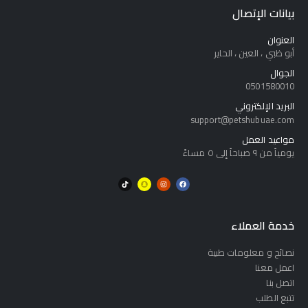
بيانات الإتصال
العنوان
أبو ظبي ، العين ، الحاير
الجوال
0501580010
البريد الإلكتروني
support@petshubuae.com
مواعيد العمل
يومياً من ٩ صباحاً إلى ٥ مساءً
خدمة العملاء
نصائح و معلومات طبية
اعمل معنا
اتصل بنا
تتبع الطلب