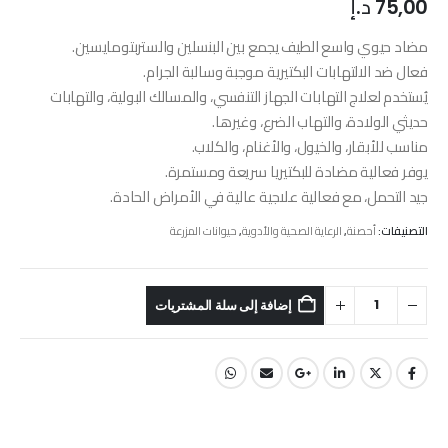
75,00
د.إ
مضاد حيوي واسع الطيف يجمع بين البنسلين والستربتومايسين.
فعال ضد الالتهابات البكتيرية موجبة وسالبة الجرام.
يُستخدم لعلاج التهابات الجهاز التنفسي، والمسالك البولية، والتهابات
حديثي الولادة، والتهاب الضرع، وغيرها.
مناسب للأبقار، والخيول، والأغنام، والكلاب.
يوفر فعالية مضادة للبكتيريا سريعة ومستمرة.
جيد التحمل، مع فعالية علاجية عالية في الأمراض الحادة.
التصنيفات:
أحصنة
,
الرعاية الصحية والأدوية
,
حيوانات المزرعة
إضافة إلى سلة المشتريات