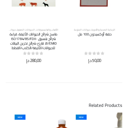
الرعاية الصحية والأدوية
,
حيوانات المزرعة
الألعاب والإكسسوارات
,
الحيوانات الصغيرة
,
حيوانات المزرعة
حقنة أوكسيدون 100 مل
ماسح شرائح الحيوانات الأليفة، قراءة
شرائح بتنسيق ISO1784/85/FDX-
B/EMID، قارئ شرائح تخزين البيانات
للحيوانات/الأليفة/الكلاب/القطط
out of 5
0
out of 5
0
50,00
د.إ
280,00
د.إ
Related Products
NEW
NEW