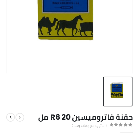
حقنة فاتروميسين R6 20 مل
( لا توجد مراجعات بعد. )
out of 5
0