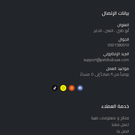
بيانات الإتصال
العنوان
أبو ظبي ، العين ، الحاير
الجوال
0501580010
البريد الإلكتروني
support@petshubuae.com
مواعيد العمل
يومياً من ٩ صباحاً إلى ٥ مساءً
خدمة العملاء
نصائح و معلومات طبية
اعمل معنا
اتصل بنا