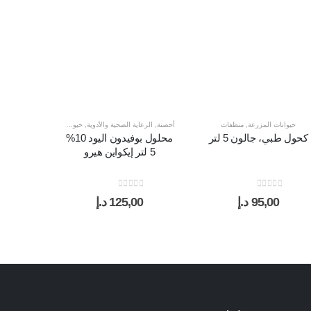
منظفات
حيوانات المزرعة
,
منظفات
أحصنة
,
الرعاية الصحية والأدوية
,
حيوانات المزرعة
,
أحصنة
,
منظفات
حيوان
كحول طبي، جالون 5 لتر
محلول بوفيدون اليود 10%
شامب
5 لتر إيكواين هيرو
للحيوانات
 5
0
out of 5
0
out of 5
0
95,00
د.إ
125,00
د.إ
0