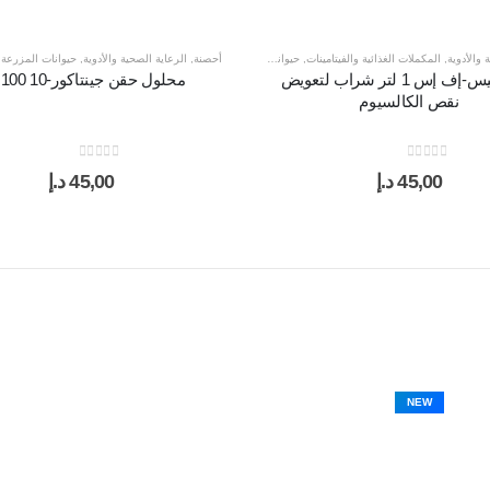
 والأدوية
,
المكملات الغذائية والفيتامينات
,
حيوانات المزرعة
,
طيور
أحصنة
,
الرعاية الصحية والأدوية
,
حيوانات المزرعة
,
أوستوفيس-إف إس 1 لتر شراب لتعويض
محلول حقن جينتاكور-10 100 مل
نقص الكالسيوم
out of 5
0
out of 5
0
45,00
د.إ
45,00
د.إ
NEW