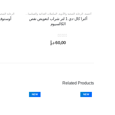
أحصنة
,
الرعاية الصحية والأدوية
,
المكملات الغذائية والفيتامينات
,
حيوانات المزرعة
,
طيور
الرعاية الصحية
ألترا كال-دي 1 لتر شراب لتعويض نقص
الكالسيوم
out of 5
0
60,00
د.إ
Related Products
NEW
NEW