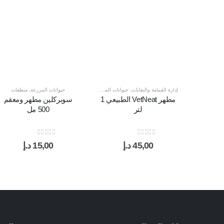
إدارة القمامة والنفايات
,
حيوانات المزرعة
,
منظفات
حيوانات المزرعة
,
منظفات
مطهر VetNeat الطبيعي 1
سوبركلين مطهر ومعقم
لتر
500 مل
out of 5
0
out of 5
0
45,00
د.إ
15,00
د.إ