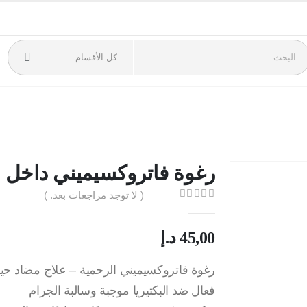
رغوة فاتروكسيميني داخل 
( لا توجد مراجعات بعد. )
out of 5
0
45,00
د.إ
رغوة فاتروكسيميني الرحمية – علاج مضاد ح
فعال ضد البكتيريا موجبة وسالبة الجرام