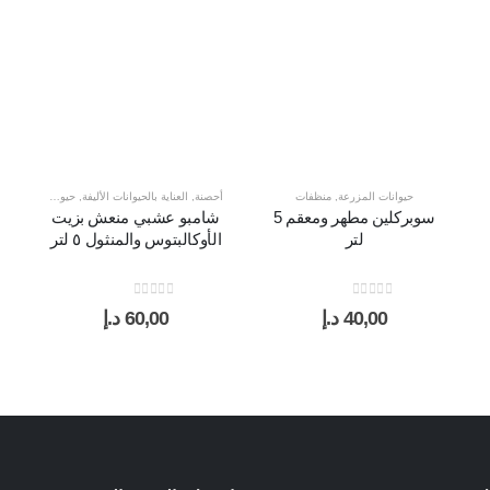
حيوانات المزرعة
,
منظفات
أحصنة
,
العناية بالحيوانات الأليفة
,
حيوانات المزرعة
,
سوبركلين مطهر ومعقم 5
شامبو عشبي منعش بزيت
لتر
الأوكالبتوس والمنثول ٥ لتر
out of 5
0
out of 5
0
40,00
د.إ
60,00
د.إ