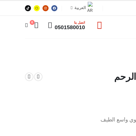
العربية
اتصل بنا
0
0501580010
الرحم
يوي واسع الطيف