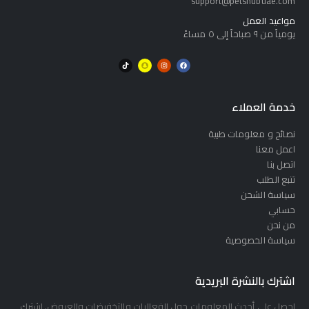
support@petshubuae.com
مواعيد العمل
يومياً من ٩ صباحاً إلى ٥ مساءً
خدمة العملاء
نصائح و معلومات طبية
اعمل معنا
اتصل بنا
تتبع الطلب
سياسة الشحن
حسابي
من نحن
سياسة الخصوصية
اشترك بالنشرة البريدية
احصل على أحدث المعلومات حول الفعاليات والتخفيضات والعروض. اشترك