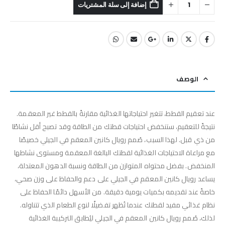
إضافة إلى سلة المشتريات
الوصف
عند تعقيم القطط، تتغير احتياجاتها الغذائية مقارنةً بالقطط غير المعقمة.
نتيجةً للتعقيم، ستنخفض احتياجات قطتك من الطاقة وقد تصبح أقل نشاطًا
من ذي قبل. لهذا السبب، صُمم رويال كانين المعقم في الجيلي خصيصًا
مع مراعاة الاحتياجات الغذائية لقطتك البالغة المعقمة ومستوى نشاطها
المنخفض. بفضل محتواه المتوازن من الطاقة ونسبة الدهون المعتدلة،
يساعد رويال كانين المعقم في الجيلي على دعم والحفاظ على وزن صحي،
خاصةً عند تقديمه بكميات يومية دقيقة. من الأسهل دائمًا الحفاظ على
نظام غذائي مفيد لقطتك عندما تُظهر تفضيلًا لنوع الطعام الذي تتناوله.
لذلك، صُمم رويال كانين المعقم في الجيلي ليُطابق التركيبة الغذائية