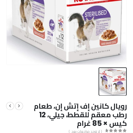
رويال كانين إف إتش إن، طعام
رطب معقم للقطط، جيلي، 12
كيس × 85 غرام
( لا توجد مراجعات بعد. )