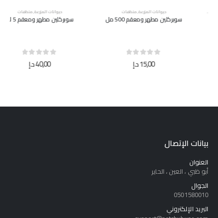
حيوانات المزرعة
,
منظفات
حيوانات المزرعة
,
منظفات
سوبركلين مطهر ومعقم 500 مل
سوبركلين مطهر ومعقم 5 لتر
out of 5
0
out of 5
0
15,00
د.إ
40,00
د.إ
بيانات الإتصال
العنوان
أبو ظبي ، العين ، الحاير
الجوال
0501580010
البريد الإلكتروني