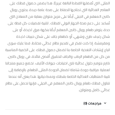
المثلى التي تُفضلها القطط البالغة غريزيًا. هذا يضمن حصول قطتك على
العناصر الغذائية التي تحتاجها للحفاظ على صحة عامة جيدة. يحتوي رويال
كانين المعقم في الجيلي أيضًا على مزيج متوازن بعناية من المعادن التي
تُساعد على دعم صحة الجهاز البولي لقطتك. لتلبية تفضيلات كل قطة على
حدة، يتوفر طعام رويال كانين المعقم أيضًا بنكهة مرق لذيذة، أو على
شكل رغيف طري وشهي، أو كطعام جاف على شكل حبيبات لذيذة
ومقرمشة. إذا كنت تفكر في تقديم نظام غذائي مختلط، فما عليك سوى
اتباع إرشادات التغذية الخاصة بنا لضمان حصول قطتك على الكمية المناسبة
من كل من الطعام الرطب والجاف لتحقيق أقصى فائدة. في رويال كانين،
نلتزم بتوفير حلول غذائية تلبي احتياجات حيوانك الأليف. تخضع جميع منتجاتنا
لعملية مراقبة جودة شاملة لضمان الجودة المثلى للطعام، بالإضافة إلى
تلبية المتطلبات الغذائية الخاصة بقطتك ونمط حياتها. هذا يعني أنه عندما
تتناول قطتك طعام رويال كانين المعقم في الجيلي، فإنها تحصل على نظام
غذائي كامل ومتوازن.
مراجعات (0)