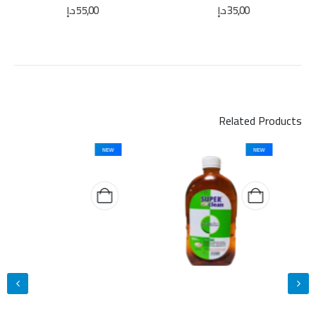
out of 5
0
out of 5
0
35,00
د.إ
55,00
د.إ
Related Products
NEW
NEW