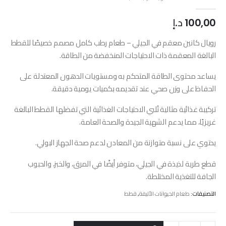
out of 5
0
100,00
د.إ
رويال كانين معقم في الجيلي – طعام رطب كامل مصمم خصيصًا للقطط
البالغة المعقمة ذات الاحتياجات المنخفضة من الطاقة.
يساعد محتوى الطاقة المتحكم به ومستويات الدهون المعتدلة على
الحفاظ على وزن صحي عند تقديمه بكميات يومية دقيقة.
تركيبة غذائية مثالية تُلبي الاحتياجات الغذائية التي تفضلها القطط البالغة
غريزيًا، مما يدعم الشهية الجيدة والصحة العامة.
يحتوي على نسبة متوازنة من المعادن لدعم صحة الجهاز البولي.
قطع طرية لذيذة في الجيلي، متوفر أيضًا في المرق، والخبز، والحبوب
الجافة للتغذية المختلطة.
التصنيفات:
طعام الحيوانات الأليفة
,
قطط