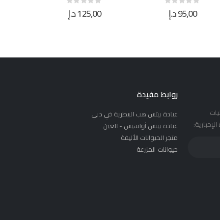
125,00
د.إ
21,00
د.إ
0
0
out of 5
0
out of 5
0
روابط مفيدة
يات
عيادة بيتس هب البيطرية في دبي
لإخبارية:
عيادة بيتس أواسيس - العين
متجر الحيوانات الأليفة
حيوانات المزرعة