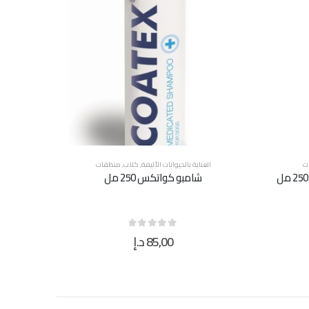
ت
العناية بالحيوانات الأليفة
,
كلاب
,
منظفات
شامبو كواتكس 250 مل
85,00
د.إ
out of 5
0