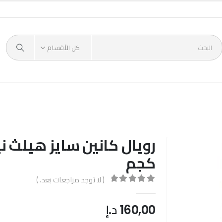
كل الأقسام
كجم
( لا توجد مراجعات بعد. )
out of 5
0
160,00
د.إ