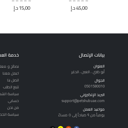
15,00
د.إ
40,00
د.إ
out of 5
0
out of 5
0
بيانات الإتصال
خدمة العم
العنوان
نصائح و معل
أبو ظبي ، العين ، الحاير
اعمل معنا
اتصل بنا
الجوال
0501580010
تتبع الطلب
سياسة الشح
البريد الإلكتروني
support@petshubuae.com
حسابي
من نحن
مواعيد العمل
سياسة الخص
يومياً من ٩ صباحاً إلى ٥ مساءً