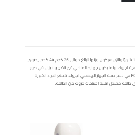
تم تركيب ROYAL CANIN Maxi Puppy خصيصًا مع وضع الاحتياجات الغذائية لجروك الكبير في الاعتبار. هذا الطعام مناسب للجراء الكبيرة من عمر 2 إلى 15 شهرًا والتي سيكون وزنها البالغ حوالي 26 كجم 44 كجم. يحتوي
ت الأكسدة بما في ذلك فيتامين E المفيد للغاية لدعم الدفاعات الطبيعية لجروك بينما يكون جهازه المناعي غير ناضج ولا يزال في طور
النمو. تساعد مجموعة العناصر الغذائية التي تحتوي على بروتين عالي الجودة مثل L.I.P. والمعروف بسهولة هضمه بالإضافة إلى البريبايوتكس مثل FOS في دعم صحة الجهاز الهضمي لجروك. تتمتع الجراء الكبيرة