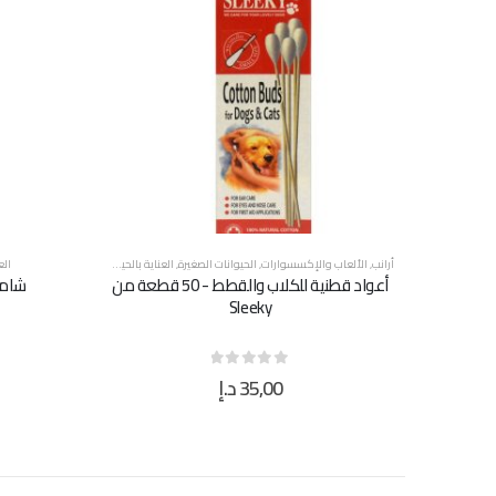
أرانب
,
الألعاب والإكسسوارات
,
الحيوانات الصغيرة
,
العناية بالحيوانات الأليفة
,
قطط
,
كلاب
,
الع
أعواد قطنية للكلاب والقطط - 50 قطعة من
شامبو SAAS للجراء ل
Sleeky
35,00
د.إ
out of 5
0