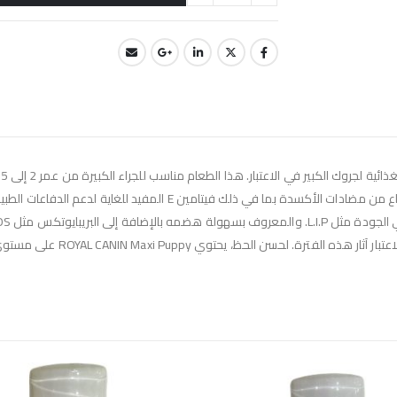
طعام ROYAL CANIN Maxi Puppy على مركب حاصل على براءة اختراع من مضادا
ROYAL CANIN Maxi على مستوى طاقة معتدل لتلبية احتياجات جروك من الطاقة.