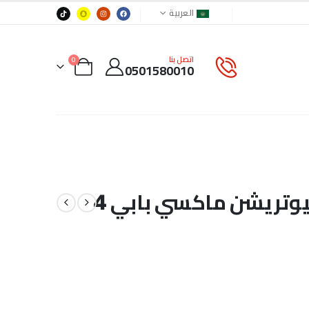
العربية
اتصل بنا
0
0501580010
رويال كانين سايز هيلث نيوتريشن ماكسي بابي 4