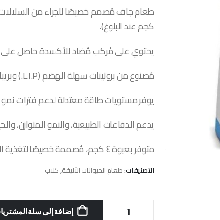
كجم عند البلوغ).
يحتوي على مُركب مُضاد للأكسدة حاصل على برا
مُصنوع من بروتينات سهلة الهضم (L.I.P.) وبريبايوتكس (FOS) لهضم صحي.
يوفر مستويات طاقة معتدلة لدعم فترات نمو طوي
يدعم الدفاعات الطبيعية، والنمو المتوازن، والحي
متوفر بعبوة ٤ كجم، مُصممة خصيصًا لتغذية الجراء من السلالات الكبيرة.
التصنيفات:
طعام الحيوانات الأليفة
,
كلاب
إضافة إلى سلة المشتريا