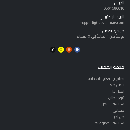
الجوال
0501580010
البريد الإلكتروني
support@petshubuae.com
مواعيد العمل
يومياً من ٩ صباحاً إلى ٥ مساءً
خدمة العملاء
نصائح و معلومات طبية
اعمل معنا
اتصل بنا
تتبع الطلب
سياسة الشحن
حسابي
من نحن
سياسة الخصوصية