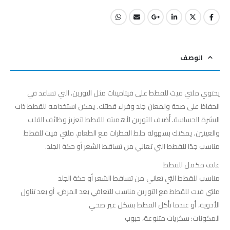
الوصف
يحتوي ملتي فيت للقطط على فيتامينات مثل التورين، التي تساعد في
الحفاظ على صحة ولمعان جلد وفراء قطتك. يمكن استخدامه للقطط ذات
البشرة الحساسة. أُضيف التورين لأهميته للقطط لتعزيز وظائف القلب
والعينين. يمكنك بسهولة خلط القطرات مع الطعام. ملتي فيت للقطط
مناسب جدًا للقطط التي تعاني من تساقط الشعر أو حكة الجلد.
علف مكمل للقطط
مناسب للقطط التي تعاني من تساقط الشعر أو حكة الجلد
ملتي فيت للقطط مع التورين مناسب للتعافي بعد المرض، أو بعد تناول
الأدوية، أو عندما تأكل القطط بشكل غير صحي
المكونات: سكريات متنوعة، حبوب