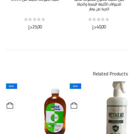
للحيوانات الأليفة اليتيمة والحياة
البرية من بيفار
out of 5
0
out of 5
0
40,00
د.إ
25,00
د.إ
Related Products
NEW
NEW