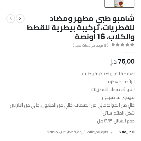
شامبو طبي مطهر ومضاد
للفطريات، تركيبة بيطرية للقطط
والكلاب، 16 أونصة
( لا توجد مراجعات بعد. )
out of 5
0
75,00
د.إ
العلامة التجارية: تركيبة بيطرية
الرائحة: معطرة
الفوائد: مضاد للفطريات
موصى به: مهدئ
خالٍ من المواد: خالي من الصبغات، خالي من الصابون، خالي من البارابين
شكل المنتج: سائل
حجم السائل: ٤٧٣ مل
التصنيفات:
أرانب
,
العناية بالحيوانات الأليفة
,
قطط
,
كلاب
,
منظفات