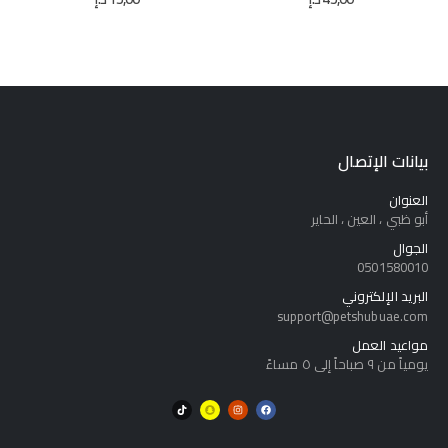
بيانات الإتصال
العنوان
أبو ظبي ، العين ، الحاير
الجوال
0501580010
البريد الإلكتروني
support@petshubuae.com
مواعيد العمل
يومياً من ٩ صباحاً إلى ٥ مساءً