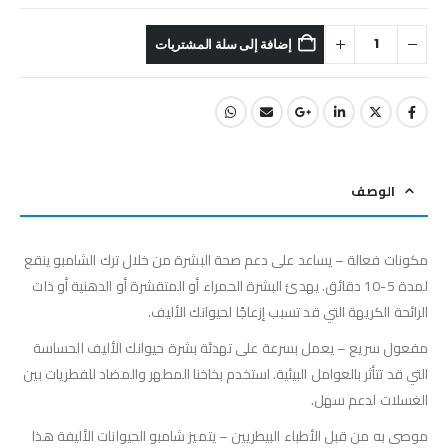
إضافة إلى سلة المشتريات
الوصف
مكونات فعالة – يساعد على دعم صحة البشرة من خلال ترك الشامبو ينقع
لمدة 5-10 دقائق. يهدئ البشرة الحمراء أو المتقشرة أو الدهنية أو ذات
الرائحة الكريهة التي قد تسبب إزعاجًا لحيوانك الأليف.
مفعول سريع – يعمل بسرعة على تهدئة بشرة حيوانك الأليف الحساسة
التي قد تتأثر بالعوامل البيئية. استخدم بخاخنا المطهر والمضاد للفطريات بين
الغسلات لدعم سهل.
موصى به من قبل الأطباء البيطريين – يتميز شامبو الحيوانات الأليفة هذا