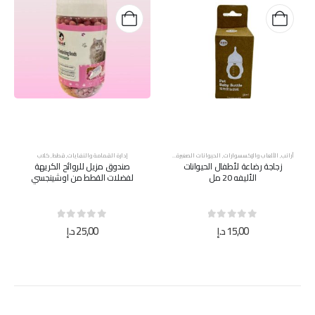
أرانب
,
الألعاب والإكسسوارات
,
الحيوانات الصغيرة
,
قطط
,
كلاب
إدارة القمامة والنفايات
,
قطط
,
كلاب
زجاجة رضاعة لأطفال الحيوانات
صندوق مزيل للروائح الكريهة
الأليفه 20 مل
لفضلات القطط من اوشينجسي
out of 5
0
out of 5
0
15,00
د.إ
25,00
د.إ