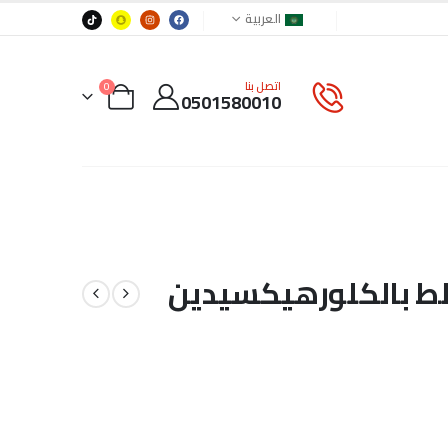
العربية
اتصل بنا
0
0501580010
طط بالكلورهيكسيدين