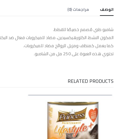
الوصف
مراجعات (0)
شامبو طبي مُصمم خصيصًا للقطط.
المكون النشط، الكلورهيكسيدين، مضاد للميكروبات فعال ضد البكتيريا
كما يعمل كمنظف ومزيل للروائح مضاد للميكروبات.
تحتوي هذه العبوة على 250 مل من الشامبو.
RELATED PRODUCTS