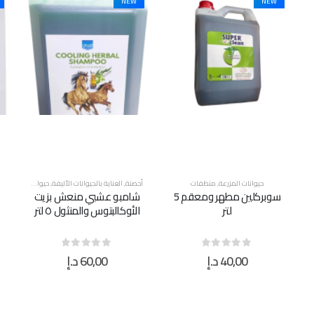
NEW
NEW
أحصنة
,
العناية بالحيوانات الأليفة
,
حيوانات المزرعة
,
منظفات
حيوانات المزرعة
,
منظفات
أ
شامبو عشبي منعش بزيت
كحول طبي، جالون 5 لتر
الأوكالبتوس والمنثول ٥ لتر
60,00
د.إ
95,00
د.إ
out of 5
0
out of 5
0