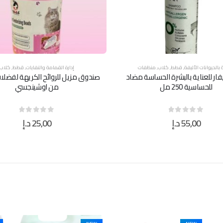
ة بالحيوانات الأليفة
,
قطط
,
كلاب
,
منظفات
إدارة القمامة والنفايات
,
قطط
,
كلاب
فار للعناية بالبشرة الحساسة مضاد
صندوق مزيل للروائح الكريهة لفضل
للحساسية 250 مل
من اوشينجسي
55,00
د.إ
25,00
د.إ
out of 5
0
out of 5
0