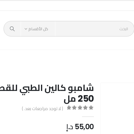
كل الأقسام
شامبو كالين الطبي للق
250 مل
( لا توجد مراجعات بعد. )
out of 5
0
55,00
د.إ