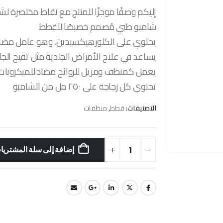
إليكم وصفًا موجزًا ​​للمنتج مع نقاط مختصرة ل
شامبو طبي مُصمم خصيصًا للقطط
يحتوي على الكلورهيكسيدين، وهو عامل مضاد ل
يساعد في علاج الأمراض الجلدية مثل تقيح الجلد 
يعمل كمنظف ومزيل للروائح مضاد للميكروبات
تحتوي كل زجاجة على ٢٥٠ مل من الشامبو
التصنيفات:
قطط
,
منظفات
إضافة إلى سلة المشتريا