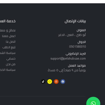
بيانات الإتصال
خدمة العم
العنوان
نصائح و معل
أبو ظبي ، العين ، الحاير
اعمل معنا
اتصل بنا
الجوال
0501580010
تتبع الطلب
سياسة الشح
البريد الإلكتروني
support@petshubuae.com
حسابي
من نحن
مواعيد العمل
سياسة الخص
يومياً من ٩ صباحاً إلى ٥ مساءً