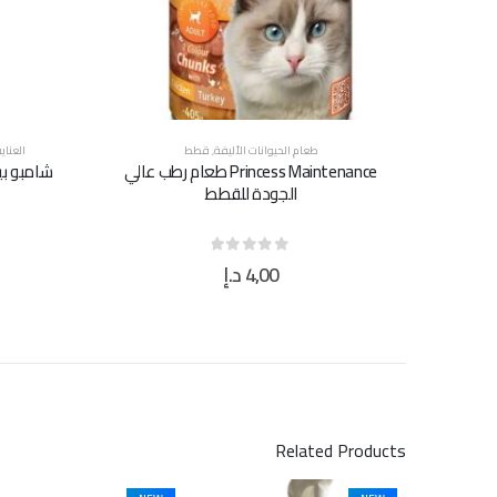
طعام الحيوانات الأليفة
,
قطط
العناي
Princess Maintenance طعام رطب عالي
شامبو بي
الجودة للقطط
4,00
د.إ
out of 5
0
Related Products