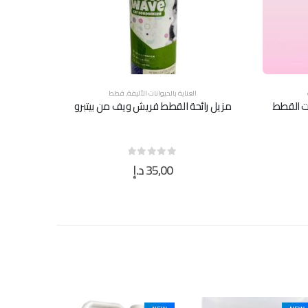
العناية بالحيوانات الأليفة
,
قطط
ات القطط
مزيل رائحة القطط فريش ويف من بيتبرو
35,00
د.إ
out of 5
0