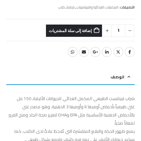
التصنيفات:
المكملات الغذائية والفيتامينات
,
قطط
,
كلاب
إضافة إلى سلة المشتريات
الوصف
شراب فيتابست الطبيعي المكمل الغذائي للحيوانات الأليفة، 150 مل
غني طبيعياً بأحماض أوميغا 6 وأوميغا 3 الدهنية، وهو مصدر غني
بالأحماض الدهنية الأساسية مثل EPA وDHA لتعزيز صحة الجلد ومنح الفرو
لمعاناً صحياً.
يمنع ظهور الحكة والبقع المتقشرة التي تُلاحظ عادةً لدى الكلاب. كما
يساعد حيوانك الأليف على نمو فرو كثيف ولامع بشكل طبيعي.