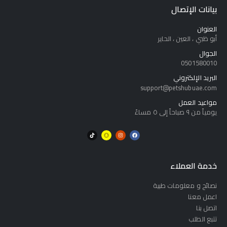
بيانات الإتصال
العنوان
أبو ظبي ، العين ، الحاير
الجوال
0501580010
البريد الإلكتروني
support@petshubuae.com
مواعيد العمل
يومياً من ٩ صباحاً إلى ٥ مساءً
خدمة العملاء
نصائح و معلومات طبية
اعمل معنا
اتصل بنا
تتبع الطلب