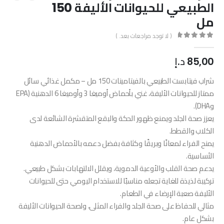
الطبيعي للحيوانات الأليفة 150
مل
( لا توجد مراجعات بعد. )
out of 5
0
85,00
د.إ
شراب فيتابست الطبيعي بالفيتامينات 150 مل – مكمل غذائي سائل
ممتاز للحيوانات الأليفة، غني بأحماض أوميغا 3 وأوميغا 6 الدهنية (EPA
وDHA).
يعزز صحة الجلد ويمنع ظهور الحكة والبقع المتقشرة الشائعة لدى
الكلاب والقطط.
يمنح الفراء لمعانًا وبريقًا وكثافة بفضل دعمه بالأحماض الدهنية
الأساسية.
يدعم صحة القلب والأوعية الدموية، ويقلل الالتهابات بشكل طبيعي.
تركيبة لذيذة للغاية تجعله مناسبًا للاستخدام اليومي حتى للحيوانات
الأليفة صعبة الإرضاء في الطعام.
مثالي للحفاظ على صحة الجلد والفراء المثلى، ولصحة الحيوانات الأليفة
بشكل عام.