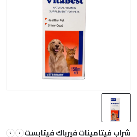
شراب فيتامينات فيرباك فيتابست