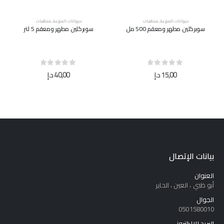
حيوانات المزرعة
,
منظفات
حيوانات المزرعة
,
منظفات
سوبركلين مطهر ومعقم 500 مل
سوبركلين مطهر ومعقم 5 لتر
out of 5
0
out of 5
0
15,00
د.إ
40,00
د.إ
بيانات الإتصال
العنوان
أبو ظبي ، العين ، الحاير
الجوال
0501580010
البريد الإلكتروني