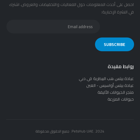
احصل على أحدث المعلومات حول الفعاليات والتخفيضات والعروض. اشترك
في النشرة الإخبارية:
روابط مفيدة
عيادة بيتس هب البيطرية في دبي
عيادة بيتس أواسيس - العين
متجر الحيوانات الأليفة
حيوانات المزرعة
PetsHub UAE. 2024. جميع الحقوق محفوظة