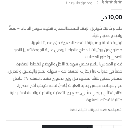
( لا توجد مراجعات بعد. )
out of 5
0
10,00
د.إ
طعام كاتيت كويزين الرطب للقطط الصغيرة بنكهة موس الدجاج – مغذٍّ
ولذيذ وصديق للبيئة.
تركيبة كاملة ومتوازنة للقطط الصغيرة حتى عمر ١٢ شهرًا.
مصنوع من بروتينات الدجاج والديك الرومي عالية الجودة لتعزيز النمو
الصحي وتطور العضلات.
قوام الموس الناعم يضمن سهولة الأكل والهضم للقطط الصغيرة.
معبأ في عبوات تترا ريكارت المستدامة – سهلة الفتح والإغلاق والتخزين.
تصميم صديق للبيئة مصنوع من ورق مقوى متجدد بنسبة ٧٠٪، حاصل
على شهادة مجلس رعاية الغابات (FSC)، لدعم كوكب أكثر اخضرارًا.
نظام غذائي يومي مثالي يجمع بين التغذية والنكهة والاستدامة لبداية
مثالية لقطتك الصغيرة
التصنيفات:
طعام الحيوانات الأليفة
,
قطط