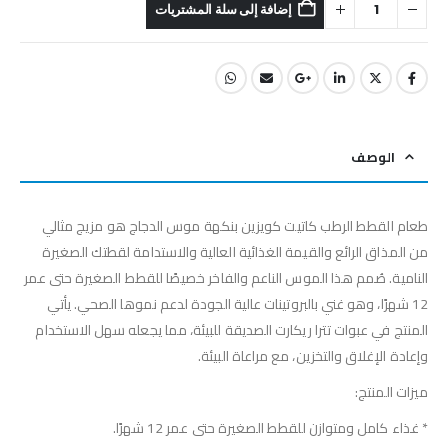
إضافة إلى سلة المشتريات
الوصف
طعام القطط الرطب كاتيت كويزين بنكهة موس الدجاج هو مزيج مثالي
من المذاق الرائع والقيمة الغذائية العالية والاستدامة لقطتك الصغيرة
النامية. صُمم هذا الموس الناعم والفاخر خصيصًا للقطط الصغيرة حتى عمر
12 شهرًا، وهو غني بالبروتينات عالية الجودة لدعم نموها الصحي. يأتي
المنتج في عبوات تترا ريكارت الصديقة للبيئة، مما يجعله سهل الاستخدام
وإعادة الإغلاق والتخزين، مع مراعاة البيئة.
ميزات المنتج:
* غذاء كامل ومتوازن للقطط الصغيرة حتى عمر 12 شهرًا.