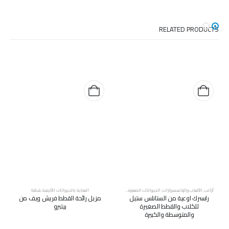
RELATED PRODUCTS
أرانب
,
الألعاب والإكسسوارات
,
الحيوانات الصغيرة
,
قطط
,
كلاب
العناية بالحيوانات الأليفة
,
قطط
رابسرك اوعية من الستانلس ستيل
مزيل رائحة القطط فريش ويف من
للكلاب والقطط الصغيرة
بيتبرو
والمتوسطة والكبيرة