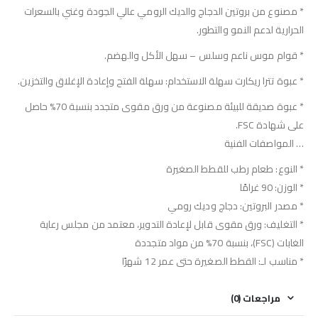
* مصنوع من بروتين الدجاج والديك الرومي عالي الجودة وغني بالسعرات
الحرارية لدعم النمو والتطور.
* قوام موس ناعم وسلس – سهل الأكل والهضم.
* عبوة تترا ريكارت سهلة الاستخدام: سهلة الفتح وإعادة الإغلاق والتخزين.
* عبوة صديقة للبيئة مصنوعة من ورق مقوى متجدد بنسبة 70% حاصل
على شهادة FSC.
… المواصفات الفنية
* النوع: طعام رطب للقطط الصغيرة
* الوزن: 90 غرامًا
* مصدر البروتين: دجاج وديك رومي
* التغليف: ورق مقوى قابل لإعادة التدوير، معتمد من مجلس رعاية
الغابات (FSC)، بنسبة 70% من مواد متجددة
* مناسب لـ: القطط الصغيرة حتى عمر 12 شهرًا
مراجعات (0)