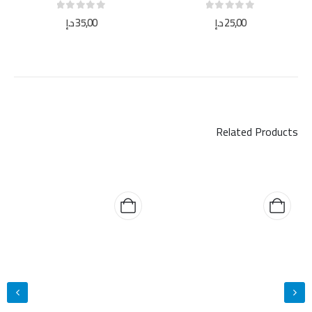
out of 5
0
out of 5
0
25,00
د.إ
35,00
د.إ
Related Products