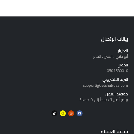
بيانات الإتصال
العنوان
أبو ظبي ، العين ، الحاير
الجوال
0501580010
البريد الإلكتروني
support@petshubuae.com
مواعيد العمل
يومياً من ٩ صباحاً إلى ٥ مساءً
خدمة العملاء