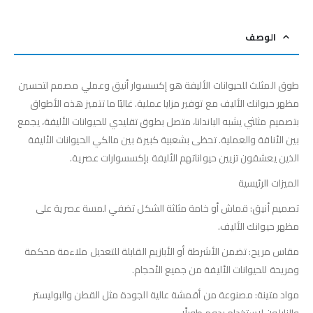
الوصف
طوق المثلث للحيوانات الأليفة هو إكسسوار أنيق وعملي مصمم لتحسين
مظهر حيوانك الأليف مع توفير مزايا عملية. غالبًا ما تتميز هذه الأطواق
بتصميم مثلثي يشبه الباندانا، متصل بطوق تقليدي للحيوانات الأليفة، يجمع
بين الأناقة والعملية. تحظى بشعبية كبيرة بين مالكي الحيوانات الأليفة
الذين يعشقون تزيين حيواناتهم الأليفة بإكسسوارات عصرية.
الميزات الرئيسية
تصميم أنيق: قماش أو خامة مثلثة الشكل تضفي لمسة عصرية على
مظهر حيوانك الأليف.
مقاس مريح: تضمن الأشرطة أو الأبازيم القابلة للتعديل ملاءمة محكمة
ومريحة للحيوانات الأليفة من جميع الأحجام.
مواد متينة: مصنوعة من أقمشة عالية الجودة مثل القطن والبوليستر
والنايلون لاستخدام يدوم طويلًا.