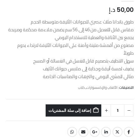
50,00
د.إ
طوق باندانا مثلث عصري للحيوانات الأليفة متوسطة الحجم
مقاس قابل للتعديل من 46 إلى 56 سم يضمن ملاءمة محكمة ومريحة
يجمع بين الأناقة والعملية للاستخدام اليومي
مصنوع من أقمشة متينة وآمنة على الحيوانات الأليفة لارتداء يدوم
طويلاً
سهل التنظيف بتصميم قابل للغسل في الغسالة أو المسح
يضيف لمسة أنيقة وجذابة إلى ملابس حيوانك الأليف
مثالي للمشي اليومي والنزهات والمناسبات الخاصة
التصنيفات:
الألعاب والإكسسوارات
,
كلاب
إضافة إلى سلة المشتريات