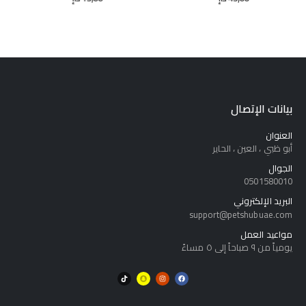
بيانات الإتصال
العنوان
أبو ظبي ، العين ، الحاير
الجوال
0501580010
البريد الإلكتروني
support@petshubuae.com
مواعيد العمل
يومياً من ٩ صباحاً إلى ٥ مساءً