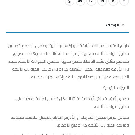
الوصف
طوق المثلث للحيوانات الأليفة هو إكسسوار أنيق وعملي مصمم لتحسين
مظهر حيوانك الأليف مع توفير مزايا عملية. غالبًا ما تتميز هذه الأطواق
بتصميم مثلثي يشبه الباندانا، متصل بطوق تقليدي للحيوانات الأليفة، يجمع
بين الأناقة والعملية. تحظى بشعبية كبيرة بين مالكي الحيوانات الأليفة
الذين يعشقون تزيين حيواناتهم الأليفة بإكسسوارات عصرية.
الميزات الرئيسية
تصميم أنيق: قماش أو خامة مثلثة الشكل تضفي لمسة عصرية على
مظهر حيوانك الأليف.
مقاس مريح: تضمن الأشرطة أو الأبازيم القابلة للتعديل ملاءمة محكمة
ومريحة للحيوانات الأليفة من جميع الأحجام.