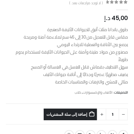
( لا توجد مراجعات بعد. )
out of 5
0
45,00
د.إ
طوق باندانا مثلث أنيق للحيوانات الأليفة الصغيرة
مقاس قابل للتعديل من 30 إلى 46 سم لملاءمة آمنة ومريحة
يجمع بين الأناقة والعملية للارتداء اليومي
مصنوع من مواد متينة وآمنة على الحيوانات الأليفة لاستخدام يدوم
طويلاً
سهل التنظيف بقماش قابل للغسل في الغسالة أو المسح
يضيف مظهرًا عصريًا وجذابًا إلى أناقة حيوانك الأليف
مثالي للمشي والنزهات والمناسبات الخاصة
التصنيفات:
الألعاب والإكسسوارات
,
كلاب
إضافة إلى سلة المشتريات