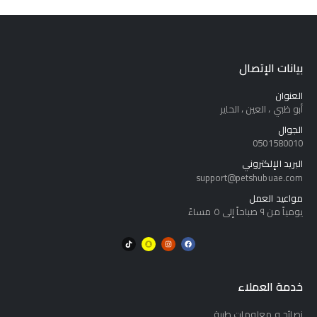
بيانات الإتصال
العنوان
أبو ظبي ، العين ، الحاير
الجوال
0501580010
البريد الإلكتروني
support@petshubuae.com
مواعيد العمل
يومياً من ٩ صباحاً إلى ٥ مساءً
خدمة العملاء
نصائح و معلومات طبية