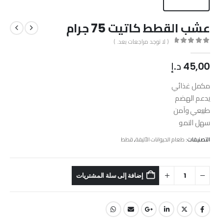
عشب القطط كاتيت 75 جرام
( لا توجد مراجعات بعد. )
out of 5
0
45,00
د.إ
مكمل غذائي
يدعم الهضم
طبيعي وآمن
سهل النمو
التصنيفات:
طعام الحيوانات الأليفة
,
قطط
إضافة إلى سلة المشتريات