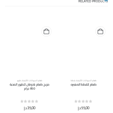
RELATED PRODUCTS
طعام الحيوانات الأليفة
,
قطط
طعام الحيوانات الأليفة
,
طيور
طعام للقطط الصغيره
مزيج طعام بادوفان للطيور المحبة
850 جرام
out of 5
0
out of 5
0
55,00
د.إ
35,00
د.إ