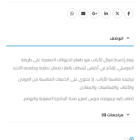
الوصف
بيفار إكسترا فيتال للأرانب هو طعام للحيوانات الصغيرة على طريقة
الموسلي، يُقدّم في أكياس تُشطف بالغاز لضمان نضارته وطعمه اللذيذ.
تركيبته مناسبة للأرانب، إذ تحتوي على الكميات المناسبة من البروتين
والألياف والفيتامينات والمعادن.
يُضاف إليه بريبيوتيك موس لتعزيز صحة البكتيريا المعوية والهضم.
مراجعات (0)