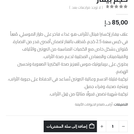
( لا توجد مراجعات بعد. )
out of 5
0
85,00
د.إ
علف بيفار إكسترا فيتال للأرانب هو غذاء فاخر على طراز الموسلي، مُعبأ
في كيس سعة 2.5 كجم، مُنظف بالغاز لضمان أقصى قدر من النضارة.
مُتوازن بشكل خاص مع الكميات المناسبة من البروتين والألياف
والفيتامينات والمعادن المخلبية لدعم صحة الأرانب.
يحتوي على بريبايوتيك موس لتعزيز صحة البكتيريا المعوية وتحسين
الهضم.
تركيبة قليلة الدسم وعالية البروتين تُساعد في الحفاظ على حيوية الأرانب،
وبشرة صحية، وفراء جميل.
تركيبة شهية تضمن قبولًا مثاليًا من قِبل الأرانب.
التصنيفات:
أرانب
,
طعام الحيوانات الأليفة
إضافة إلى سلة المشتريات