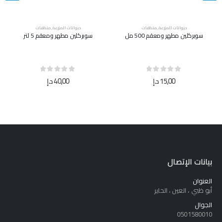
حيوانات المزرعة
,
منظفات
حيوانات المزرعة
,
منظفات
سوبركلين مطهر ومعقم 500 مل
سوبركلين مطهر ومعقم 5 لتر
out of 5
0
out of 5
0
15,00
د.إ
40,00
د.إ
بيانات الإتصال
العنوان
أبو ظبي ، العين ، الحاير
الجوال
0501580010