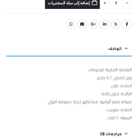
إضافة إلى سلة المشتريات
الوصف
العلامة التجارية: ليندوكات
وزن المنتج: ٥٫٦ كجم
المادة: طين
الرائحة: بدون رائحة
حبيباته تتغير ألوانها، مما يُظهر درجة حموضة البول.
المادة: بنتونيت
السعة: ٦ لترات
مراجعات (0)