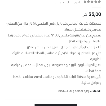
( لا توجد مراجعات بعد. )
out of 5
0
55,00
د.إ
ليندوكات بنتونيت أدفانس كونترول بلس الطبيعي (6 لتر، خالٍ من العطور)
هو رمل قطط متكتل ممتاز.
مصنوع من طين بنتونيت طبيعي 100% يتميز بامتصاص قوي وقوة ربط
عالية لسهولة إزالة التكتل.
أداء يدوم طويلًا يقلل الحاجة إلى تغيير الرمل بشكل متكرر.
خالٍ من العطور والمواد الكيميائية، مناسب للقطط الحساسة والبيئة
الطبيعية.
تتغير الحبيبات لونها لتُبرز درجة حموضة البول، مما يُساعد على مراقبة
صحة قطتك.
يأتي بعبوة سعة 6 لترات (5.6 كجم)، ومناسب لجميع سلالات القطط
ومراحل حياتها.
التصنيفات:
إدارة القمامة والنفايات
,
قطط