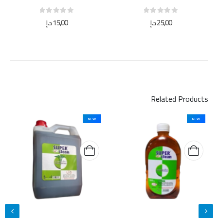
out of 5
0
out of 5
0
25,00
د.إ
15,00
د.إ
Related Products
NEW
NEW