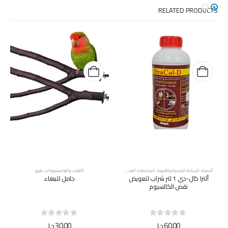
RELATED PRODUCTS
أحصنة
,
الرعاية الصحية والأدوية
,
المكملات الغذائية والفيتامينات
,
حيوانات المزرعة
,
طيور
الألعاب والإكسسوارات
,
طيور
ألترا كال-دي 1 لتر شراب لتعويض
حامل للببغاء
نقص الكالسيوم
out of 5
0
out of 5
0
60,00
د.إ
30,00
د.إ