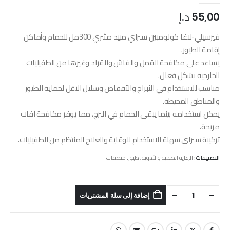
55,00
د.إ
فيرسيلي-لاغا كولومبين سبراي مبيد حشري 300مل للحمام وأماكن
إقامة الطيور.
يساعد على مكافحة القمل والفاش والقراد وغيرها من الطفيليات
الخارجية بشكل فعال.
مناسب للاستخدام في الأبراج والأقفاص وسلال النقل لحماية الطيور
والمناطق المحيطة.
يمكن استخدامه بينما يبقى الحمام في البرج، مما يوفر مكافحة آفات
مريحة.
تركيبة سبراي سهلة الاستخدام للوقاية والعلاج المنتظم من الطفيليات.
التصنيفات:
الرعاية الصحية والأدوية
,
طيور
,
منظفات
إضافة إلى سلة المشتريات