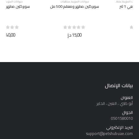
حيوانات المزرعة
,
منظفات
حيوانات المزرعة
,
منظفات
سوبركلين مطهر ومعقم 500 مل
سوبركلين مطهر ومعقم 5 لتر
out of 5
0
out of 5
0
15,00
د.إ
40,00
د.إ
بيانات الإتصال
العنوان
أبو ظبي ، العين ، الحاير
الجوال
0501580010
البريد الإلكتروني
support@petshubuae.com