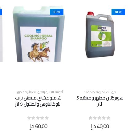
NEW
NEW
أحصنة
,
العناية بالحيوانات الأليفة
,
حيوانات المزرعة
,
منظفات
حيوانات المزرعة
,
منظفات
أ
شامبو عشبي منعش بزيت
كحول طبي، جالون 5 لتر
الأوكالبتوس والمنثول ٥ لتر
60,00
د.إ
95,00
د.إ
out of 5
0
out of 5
0