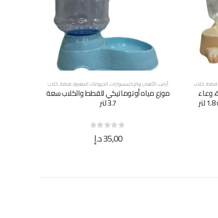
قطط
,
كلاب
أرانب
,
الألعاب والإكسسوارات
,
الحيوانات الصغيرة
,
قطط
,
كلاب
، وعاء
موزع مياه أوتوماتيكي للقطط والكلاب سعة
ر
3.7 لتر
35,00
د.إ
out of 5
0