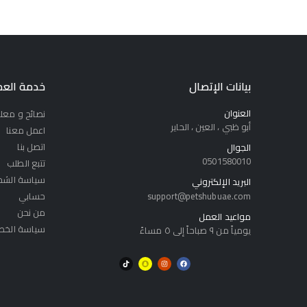
بيانات الإتصال
خدمة العم
العنوان
نصائح و معل
أبو ظبي ، العين ، الحاير
اعمل معنا
اتصل بنا
الجوال
0501580010
تتبع الطلب
سياسة الشح
البريد الإلكتروني
support@petshubuae.com
حسابي
من نحن
مواعيد العمل
سياسة الخص
يومياً من ٩ صباحاً إلى ٥ مساءً