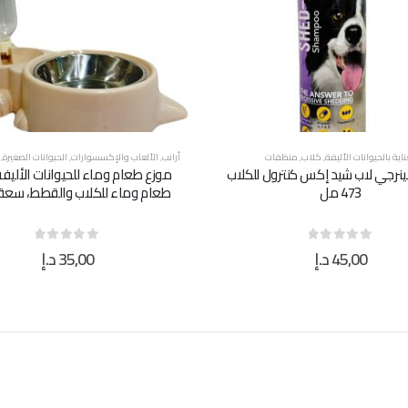
ناية بالحيوانات الأليفة
,
كلاب
,
منظفات
أرانب
,
الألعاب والإكسسوارات
,
الحيوانات الصغيرة
,
نرجي لاب شيد إكس كنترول للكلاب
موزع طعام وماء للحيوانات الأليفة
473 مل
طعام وماء للكلاب والقطط، سعة 1.8 لت
45,00
د.إ
35,00
د.إ
out of 5
0
out of 5
0