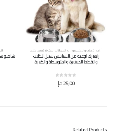
أرانب
,
الألعاب والإكسسوارات
,
الحيوانات الصغيرة
,
قطط
,
كلاب
الع
رابسرك اوعية من الستانلس ستيل للكلاب
شامبو سي
والقطط الصغيرة والمتوسطة والكبيرة
25,00
د.إ
out of 5
0
Related Products