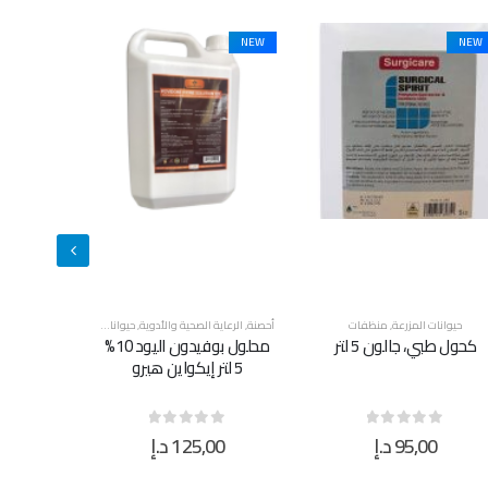
NEW
حصنة
,
الرعاية الصحية والأدوية
,
حيوانات المزرعة
,
أحصنة
,
منظفات
حيوانات المزرعة
,
قطط
,
كلاب
,
منظفات
حيوانات المز
محلول بوفيدون اليود 10%
شامبو سوبر كلين للحيوانات
5 لتر إيكواين هيرو
الأليفة ٥ لتر
125,00
د.إ
21,00
د.إ
0
0
out of 5
0
out of 5
0