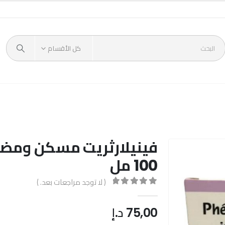
كل الأقسام
فينيلارثريت مسكن ومضاد
100 مل
( لا توجد مراجعات بعد. )
out of 5
0
75,00
د.إ