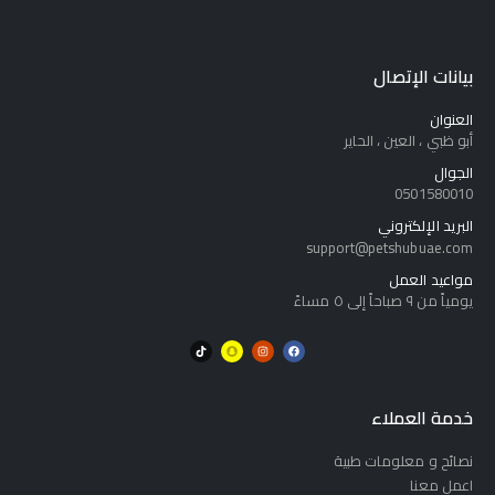
بيانات الإتصال
العنوان
أبو ظبي ، العين ، الحاير
الجوال
0501580010
البريد الإلكتروني
support@petshubuae.com
مواعيد العمل
يومياً من ٩ صباحاً إلى ٥ مساءً
خدمة العملاء
نصائح و معلومات طبية
اعمل معنا