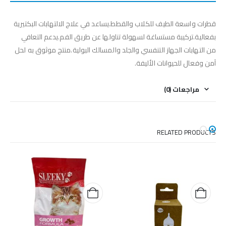
قطرات واسعة الطيف للكلاب والقطط.يساعد في علاج الالتهابات البكتيرية
بفعالية.تركيبة مستساغة لسهولة تناولها عن طريق الفم.يدعم التعافي
من التهابات الجهاز التنفسي والجلد والمسالك البولية.منتج موثوق به لحل
آمن وفعال للحيوانات الأليفة.
مراجعات (0)
RELATED PRODUCTS