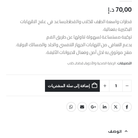
70,00
د.إ
قطرات واسعة الطيف للكلاب والقطط.يساعد في علاج الالتهابات
البكتيرية بفعالية.
تركيبة مستساغة لسهولة تناولها عن طريق الفم.
يدعم التعافي من التهابات الجهاز التنفسي والجلد والمسالك البولية.
منتج موثوق به لحل آمن وفعال للحيوانات الأليفة.
التصنيفات:
الرعاية الصحية والأدوية
,
قطط
,
كلاب
إضافة إلى سلة المشتريات
الوصف