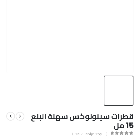
قطرات سينولوكس سهلة البلع
15 مل
( لا توجد مراجعات بعد. )
out of 5
0