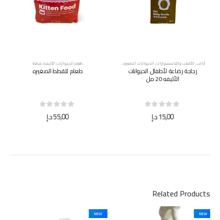
أرانب
,
الألعاب والإكسسوارات
,
الحيوانات الصغيرة
,
قطط
,
كلاب
طعام الحيوانات الأليفة
,
قطط
زجاجة رضاعة لأطفال الحيوانات
طعام للقطط الصغيره
الأليفه 20 مل
out of 5
0
out of 5
0
15,00
د.إ
55,00
د.إ
Related Products
NEW
NEW