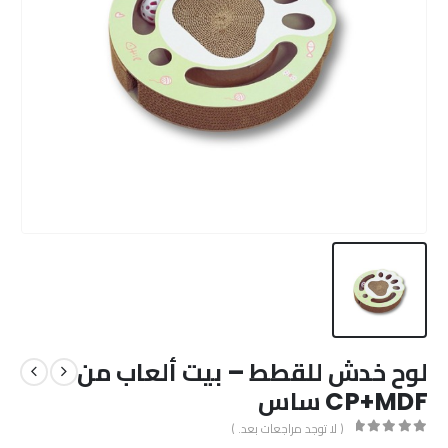
لوح خدش للقطط – بيت ألعاب من
CP+MDF ساس
( لا توجد مراجعات بعد. )
out of 5
0