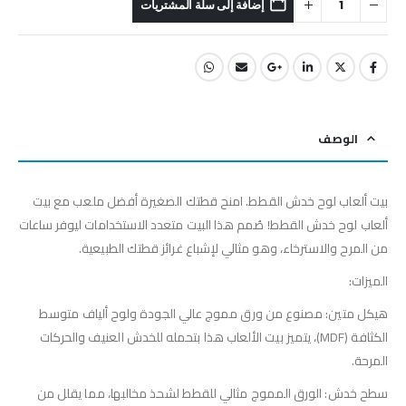
إضافة إلى سلة المشتريات
الوصف
بيت ألعاب لوح خدش القطط. امنح قطتك الصغيرة أفضل ملعب مع بيت
ألعاب لوح خدش القطط! صُمم هذا البيت متعدد الاستخدامات ليوفر ساعات
من المرح والاسترخاء، وهو مثالي لإشباع غرائز قطتك الطبيعية.
الميزات:
هيكل متين: مصنوع من ورق مموج عالي الجودة ولوح ألياف متوسط
الكثافة (MDF)، يتميز بيت الألعاب هذا بتحمله للخدش العنيف والحركات
المرحة.
سطح خدش: الورق المموج مثالي للقطط لشحذ مخالبها، مما يقلل من