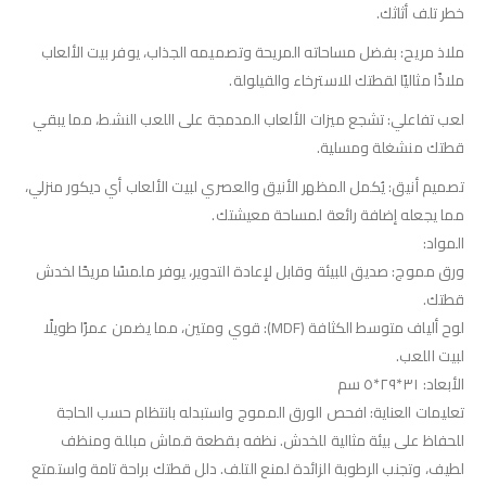
خطر تلف أثاثك.
ملاذ مريح: بفضل مساحاته المريحة وتصميمه الجذاب، يوفر بيت الألعاب
ملاذًا مثاليًا لقطتك للاسترخاء والقيلولة.
لعب تفاعلي: تشجع ميزات الألعاب المدمجة على اللعب النشط، مما يبقي
قطتك منشغلة ومسلية.
تصميم أنيق: يُكمل المظهر الأنيق والعصري لبيت الألعاب أي ديكور منزلي،
مما يجعله إضافة رائعة لمساحة معيشتك.
المواد:
ورق مموج: صديق للبيئة وقابل لإعادة التدوير، يوفر ملمسًا مريحًا لخدش
قطتك.
لوح ألياف متوسط ​​الكثافة (MDF): قوي ومتين، مما يضمن عمرًا طويلًا
لبيت اللعب.
الأبعاد: ٣١*٢٩*٥ سم
تعليمات العناية: افحص الورق المموج واستبدله بانتظام حسب الحاجة
للحفاظ على بيئة مثالية للخدش. نظفه بقطعة قماش مبللة ومنظف
لطيف، وتجنب الرطوبة الزائدة لمنع التلف. دلل قطتك براحة تامة واستمتع