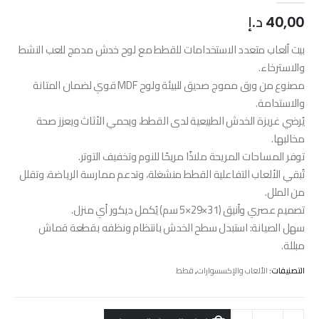
40,00
د.إ
بيت ألعاب متعدد الاستخدامات للقطط مع لوح خدش مدمج للعب النشط
والاسترخاء.
مصنوع من ورق مموج صديق للبيئة ولوح MDF قوي لضمان المتانة
والاستدامة.
يُرضي غريزة الخدش الطبيعية لدى القطط، ويحمي الأثاث ويعزز صحة
مخالبها.
توفر المساحات المريحة ملاذًا مريحًا للنوم وتخفيف التوتر.
تُبقي الألعاب التفاعلية القطط منشغلة، وتدعم ممارسة الرياضة، وتقلل
من الملل.
تصميم عصري وأنيق (31×29×5 سم) يُكمل ديكور أي منزل.
سهل الصيانة: استبدل سطح الخدش بانتظام ونظفه بقطعة قماش
مبللة.
التصنيفات:
الألعاب والإكسسوارات
,
قطط