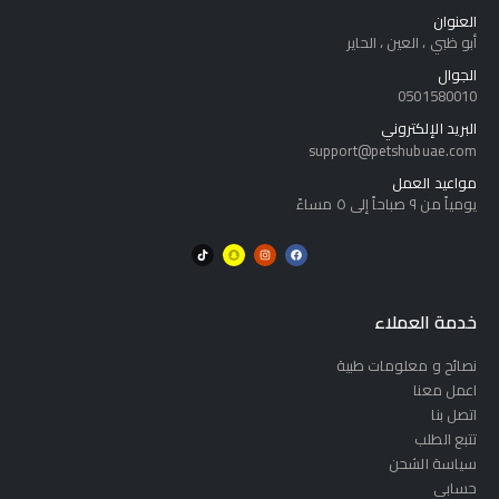
العنوان
أبو ظبي ، العين ، الحاير
الجوال
0501580010
البريد الإلكتروني
support@petshubuae.com
مواعيد العمل
يومياً من ٩ صباحاً إلى ٥ مساءً
خدمة العملاء
نصائح و معلومات طبية
اعمل معنا
اتصل بنا
تتبع الطلب
سياسة الشحن
حسابي