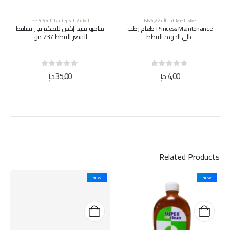
طعام الحيوانات الأليفة
,
قطط
العناية بالحيوانات الأليفة
,
قطط
Princess Maintenance طعام رطب
شامبو شيد-إكس للتحكم في تساقط
عالي الجودة للقطط
الشعر للقطط 237 مل
out of 5
0
out of 5
0
4,00
د.إ
35,00
د.إ
Related Products
NEW
NEW