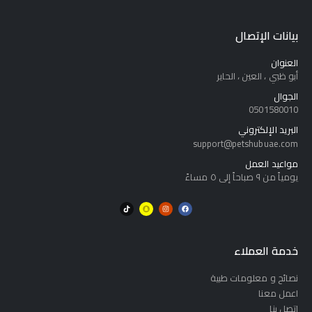
بيانات الإتصال
العنوان
أبو ظبي ، العين ، الحاير
الجوال
0501580010
البريد الإلكتروني
support@petshubuae.com
مواعيد العمل
يومياً من ٩ صباحاً إلى ٥ مساءً
خدمة العملاء
نصائح و معلومات طبية
اعمل معنا
اتصل بنا