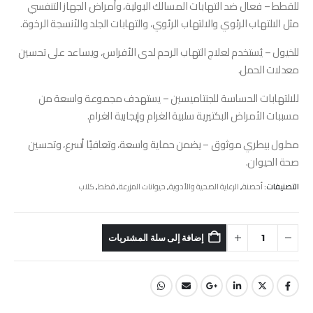
للقطط – فعال ضد التهابات المسالك البولية، وأمراض الجهاز التنفسي
مثل الالتهاب الرئوي والالتهاب الرئوي، والتهابات الجلد والأنسجة الرخوة.
للخيول – يُستخدم لعلاج التهاب الرحم لدى الأفراس، ويساعد على تحسين
معدلات الحمل.
للالتهابات الحساسة للجنتاميسين – يستهدف مجموعة واسعة من
مسببات الأمراض البكتيرية سلبية الغرام وإيجابية الغرام.
محلول بيطري موثوق – يضمن حماية واسعة، وتعافيًا أسرع، وتحسين
صحة الحيوان.
التصنيفات:
أحصنة
,
الرعاية الصحية والأدوية
,
حيوانات المزرعة
,
قطط
,
كلاب
إضافة إلى سلة المشتريات