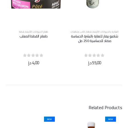
العناية بالحيوانات الأليفة
,
قطط
,
كلاب
,
منظفات
طعام الحيوانات الأليفة
,
قطط
شامبو بيفار للعناية بالبشرة الحساسة
طعام القطط المعلب
مضاد للحساسية 250 مل
out of 5
0
out of 5
0
55,00
د.إ
4,00
د.إ
Related Products
NEW
NEW