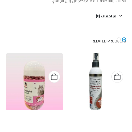
الكلاب والقطط: ٢-٤ ملغ/كغ من وزن الجسم.
مراجعات (0)
RELATED PRODUCTS