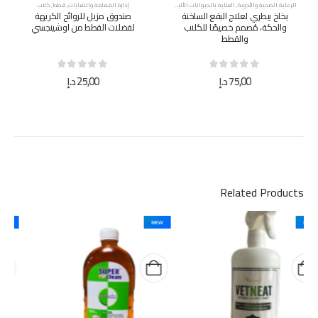
الرعاية الصحية والأدوية
,
العناية بالحيوانات الأليفة
,
قطط
,
كلاب
,
منظفات
إدارة القمامة والنفايات
,
قطط
,
كلاب
بخاخ بيطري لعلاج البقع الساخنة
صندوق مزيل للروائح الكريهة
والحكة، مُصمم خصيصًا للكلاب
لفضلات القطط من اوشينجسي
والقطط
out of 5
0
out of 5
0
75,00
د.إ
25,00
د.إ
Related Products
NEW
NEW