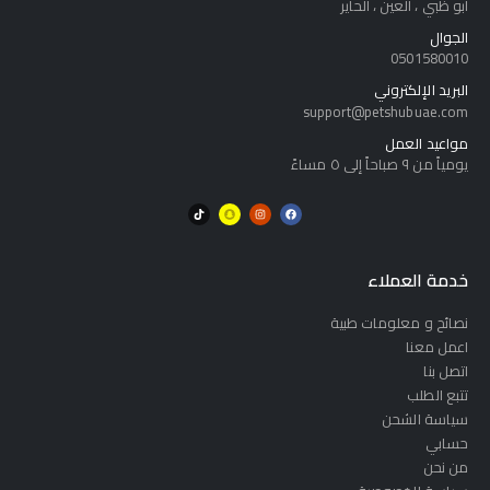
أبو ظبي ، العين ، الحاير
الجوال
0501580010
البريد الإلكتروني
support@petshubuae.com
مواعيد العمل
يومياً من ٩ صباحاً إلى ٥ مساءً
خدمة العملاء
نصائح و معلومات طبية
اعمل معنا
اتصل بنا
تتبع الطلب
سياسة الشحن
حسابي
من نحن