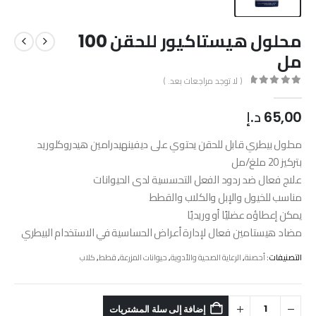
محلول هيستاكيور للحقن 100
مل
( لا توجد مراجعات بعد. )
out of 5
0
65,00
د.إ
محلول بيطري قابل للحقن يحتوي على ديفينهيدرامين هيدروكلوريد
بتركيز 20 ملغ/مل
علاج فعال ضد ردود الفعل التحسسية لدى الحيوانات
مناسب للخيول والإبل والكلاب والقطط
يمكن إعطاؤه عضليًا أو وريديًا
مضاد هيستامين فعال لإدارة أعراض الحساسية في الاستخدام البيطري
التصنيفات:
أحصنة
,
الرعاية الصحية والأدوية
,
حيوانات المزرعة
,
قطط
,
كلاب
إضافة إلى سلة المشتريات