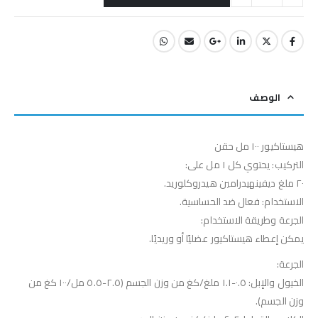
الوصف
هيستاكيور ١٠٠ مل حقن
التركيب: يحتوي كل ١ مل على:
٢٠ ملغ ديفينهيدرامين هيدروكلوريد.
الاستخدام: فعال ضد الحساسية.
الجرعة وطريقة الاستخدام:
يمكن إعطاء هيستاكيور عضليًا أو وريديًا.
الجرعة:
الخيول والإبل: ٠.٥-١.١ ملغ/كغ من وزن الجسم (٢.٥-٥.٥ مل/١٠٠ كغ من
وزن الجسم).