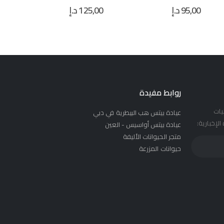
125,00
د.إ
21,00
د.إ
0
0
out of 5
0
out of 5
0
روابط مفيدة
يات
عيادة بيتس هب البيطرية في دبي
لإخبارية:
عيادة بيتس أواسيس - العين
متجر الحيوانات الأليفة
حيوانات المزرعة