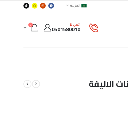
العربية
اتصل بنا
0
0501580010
ات الاليفة