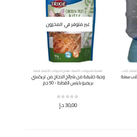
غير متوفر في المخزون
قطط
,
كلاب
العناية بالحيوانات الأليفة
,
طعام الحيوانات الأليفة
,
قطط
لاب سعة
وجبة خفيفة من شرائح الدجاج من تريكسي
بريميو بايتس للقطط - 50 جم
30,00
د.إ
out of 5
0