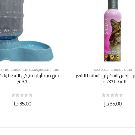
العناية بالحيوانات الأليفة
,
قطط
أرانب
,
الألعاب والإكسسوارات
,
الحيوانات الصغيرة
,
يد-إكس للتحكم في تساقط الشعر
موزع مياه أوتوماتيكي للقطط والك
للقطط 237 مل
3.7 لتر
35,00
د.إ
35,00
د.إ
out of 5
0
out of 5
0