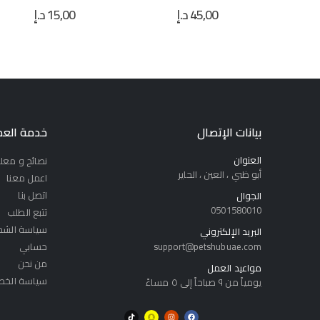
15,00
د.إ
40,00
د.إ
out of 5
0
out of 5
0
بيانات الإتصال
خدمة العم
العنوان
نصائح و معل
أبو ظبي ، العين ، الحاير
اعمل معنا
اتصل بنا
الجوال
0501580010
تتبع الطلب
سياسة الشح
البريد الإلكتروني
support@petshubuae.com
حسابي
من نحن
مواعيد العمل
سياسة الخص
يومياً من ٩ صباحاً إلى ٥ مساءً