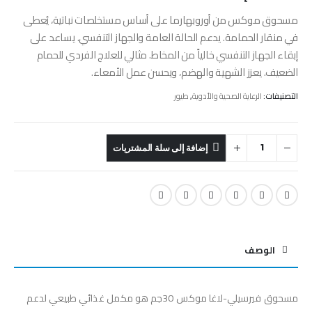
مسحوق موكس من أوروبهارما على أساس مستخلصات نباتية، يُعطى
في منقار الحمامة. يدعم الحالة العامة والجهاز التنفسي. يساعد على
إبقاء الجهاز التنفسي خالياً من المخاط. مثالي للعلاج الفردي للحمام
الضعيف. يعزز الشهية والهضم، ويحسن عمل الأمعاء.
التصنيفات:
الرعاية الصحية والأدوية
,
طيور
إضافة إلى سلة المشتريات
الوصف
مسحوق فيرسيلي-لاغا موكس 30جم هو مكمل غذائي طبيعي لدعم