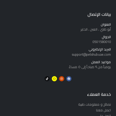
بيانات الإتصال
العنوان
أبو ظبي ، العين ، الحاير
الجوال
0501580010
البريد الإلكتروني
support@petshubuae.com
مواعيد العمل
يومياً من ٩ صباحاً إلى ٥ مساءً
خدمة العملاء
نصائح و معلومات طبية
اعمل معنا
اتصل بنا