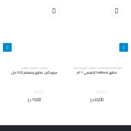
إدارة القمامة والنفايات
,
حيوانات المزرعة
,
منظفات
حيوانات المزرعة
,
منظفات
مطهر VetNeat الطبيعي 1 لتر
سوبركلين مطهر ومعقم 500 مل
out of 5
0
out of 5
0
45,00
د.إ
15,00
د.إ