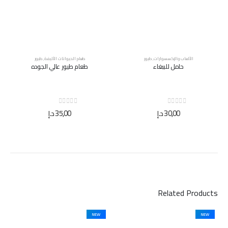
الألعاب والإكسسوارات
,
طيور
طعام الحيوانات الأليفة
,
طيور
حامل للببغاء
طعام طيور عالي الجوده
out of 5
0
out of 5
0
30,00
د.إ
35,00
د.إ
Related Products
NEW
NEW