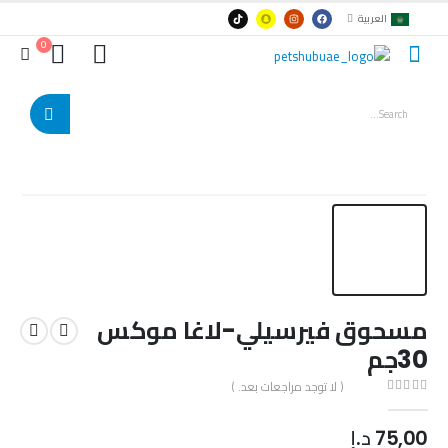
العربية
0
مسحوق فيرسيلي-لاغا موكس
30جم
( لا توجد مراجعات بعد. )
out of 5
0
75,00
د.إ