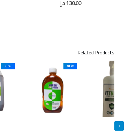
130,00
د.إ
out of 5
0
Related Products
NEW
NEW