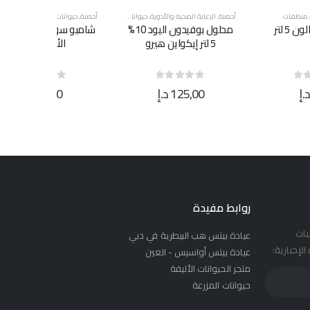
حصنة
,
الرعاية الصحية والأدوية
,
حيوانات المزرعة
,
أحصنة
,
منظفات
حيوانات المزرعة
,
قطط
,
كلاب
,
منظفات
حيوانات المز
محلول بوفيدون اليود 10%
شامبو سوبر كلين للحيوانات
5 لتر إيكواين هيرو
الأليفة ٥ لتر
125,00
د.إ
21,00
د.إ
0
0
out of 5
0
out of 5
0
روابط مفيدة
يات
عيادة بيتس هب البيطرية في دبي
لإخبارية:
عيادة بيتس أواسيس - العين
متجر الحيوانات الأليفة
حيوانات المزرعة