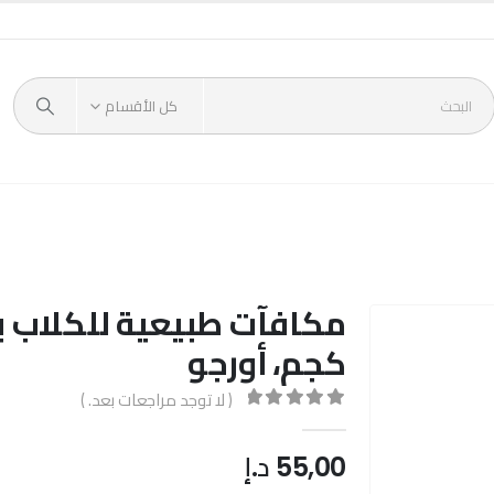
كل الأقسام
كجم، أورجو
( لا توجد مراجعات بعد. )
out of 5
0
55,00
د.إ