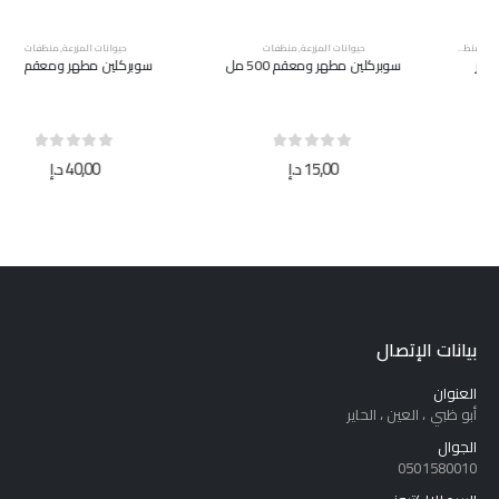
حيوانات المزرعة
,
منظفات
حيوانات المزرعة
,
منظفات
سوبركلين مطهر ومعقم 500 مل
سوبركلين مطهر ومعقم 5 لتر
out of 5
0
out of 5
0
15,00
د.إ
40,00
د.إ
بيانات الإتصال
العنوان
أبو ظبي ، العين ، الحاير
الجوال
0501580010