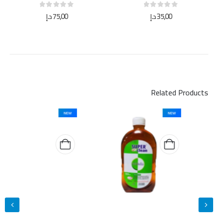
out of 5
0
out of 5
0
35,00
د.إ
75,00
د.إ
Related Products
NEW
NEW