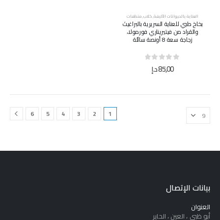
العناية بالحيوانات الأليفة
,
كلاب
,
منظفات
بخاخ طبي للعناية السريرية بالبراغيث
والقراد من فيتيريناري فورمولا،
زجاجة سعة 8 أونصة سائلة
out of 5
0
85,00
د.إ
6
5
4
3
2
1
بيانات الإتصال
العنوان
أبو ظبي ، العين ، الحاير