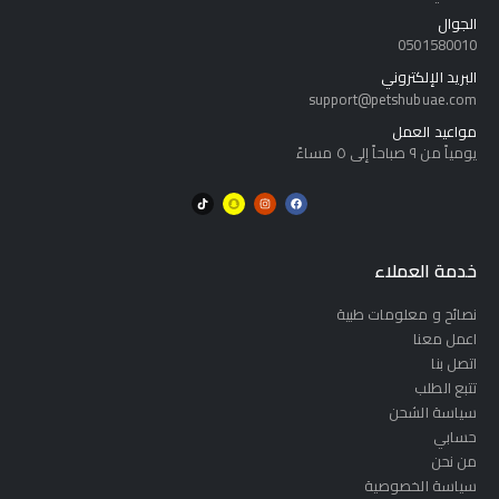
الجوال
0501580010
البريد الإلكتروني
support@petshubuae.com
مواعيد العمل
يومياً من ٩ صباحاً إلى ٥ مساءً
خدمة العملاء
نصائح و معلومات طبية
اعمل معنا
اتصل بنا
تتبع الطلب
سياسة الشحن
حسابي
من نحن
سياسة الخصوصية