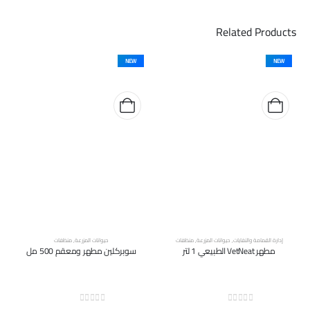
Related Products
NEW
NEW
إدارة القمامة والنفايات
,
حيوانات المزرعة
,
منظفات
حيوانات المزرعة
,
منظفات
مطهر VetNeat الطبيعي 1 لتر
سوبركلين مطهر ومعقم 500 مل