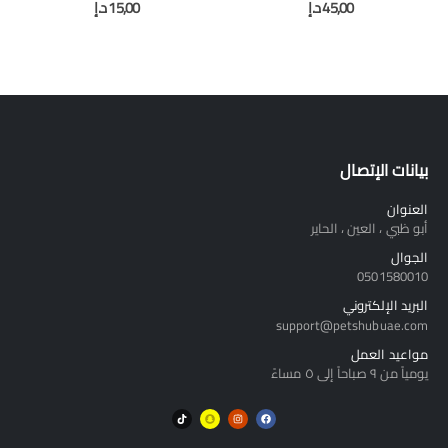
out of 5
0
out of 5
0
45,00
د.إ
15,00
د.إ
بيانات الإتصال
العنوان
أبو ظبي ، العين ، الحاير
الجوال
0501580010
البريد الإلكتروني
support@petshubuae.com
مواعيد العمل
يومياً من ٩ صباحاً إلى ٥ مساءً