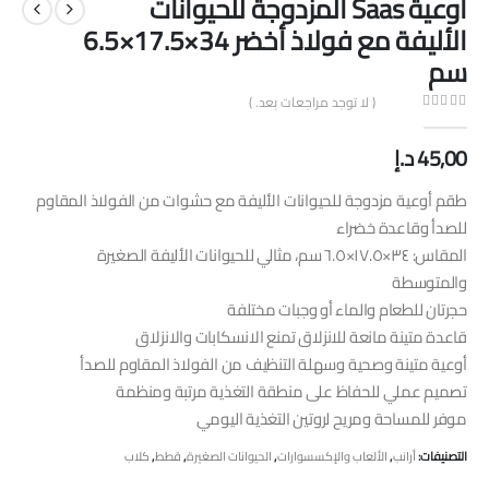
أوعية Saas المزدوجة للحيوانات
الأليفة مع فولاذ أخضر 34×17.5×6.5
سم
( لا توجد مراجعات بعد. )
out of 5
0
45,00
د.إ
طقم أوعية مزدوجة للحيوانات الأليفة مع حشوات من الفولاذ المقاوم
للصدأ وقاعدة خضراء
المقاس: ٣٤×١٧.٥×٦.٥ سم، مثالي للحيوانات الأليفة الصغيرة
والمتوسطة
حجرتان للطعام والماء أو وجبات مختلفة
قاعدة متينة مانعة للانزلاق تمنع الانسكابات والانزلاق
أوعية متينة وصحية وسهلة التنظيف من الفولاذ المقاوم للصدأ
تصميم عملي للحفاظ على منطقة التغذية مرتبة ومنظمة
موفر للمساحة ومريح لروتين التغذية اليومي
التصنيفات:
أرانب
,
الألعاب والإكسسوارات
,
الحيوانات الصغيرة
,
قطط
,
كلاب