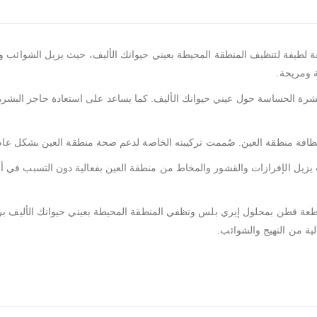
لطيفة لتنظيف المنطقة المحيطة بعيني حيوانك الأليف، حيث يزيل الشوائب وا
 ومريحة.
البشرة الحساسة حول عيني حيوانك الأليف. كما يساعد على استعادة حاجز البشرة 
فة منطقة العين. صُممت تركيبته الخاصة لدعم صحة منطقة العين بشكل عام، مم
 يزيل الإفرازات والقشور والمخاط من منطقة العين بفعالية دون التسبب في أي
قطعة قطن بمحلول إيري بلس ونظفي المنطقة المحيطة بعيني حيوانك الأليف ب
ية من التهيج والشوائب.