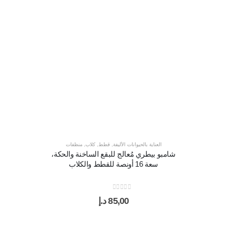
العناية بالحيوانات الأليفة
,
قطط
,
كلاب
,
منظفات
شامبو بيطري مُعالج للبقع الساخنة والحكة،
سعة 16 أونصة للقطط والكلاب
out of 5
0
85,00
د.إ