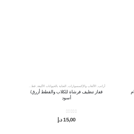
أرانب
,
الألعاب والإكسسوارات
,
العناية بالحيوانات الأليفة
,
قطط
,
كلاب
,
منظفات
قفاز تنظيف فرشاة للكلاب والقطط أزرق/
أسود
out of 5
0
15,00
د.إ