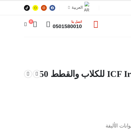
العربية
اتصل بنا
0
0501580010
محلول تنظيف العين ICF Iryplus للكلاب والقطط 50
ات الأليفة