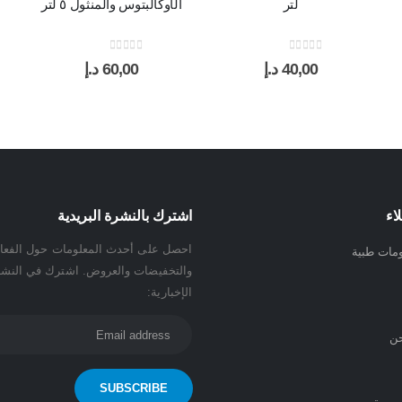
لتر
الأوكالبتوس والمنثول ٥ لتر
out of 5
0
out of 5
0
40,00
د.إ
60,00
د.إ
اء
اشترك بالنشرة البريدية
احصل على أحدث المعلومات حول الفعال
ومات طبية
والتخفيضات والعروض. اشترك في النش
الإخبارية:
ن