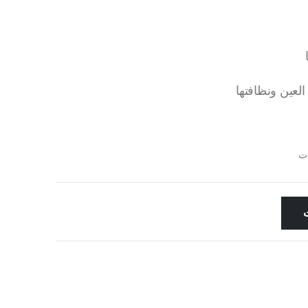
لعين ونظافتها
ت
ت