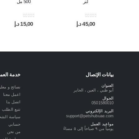
لتر
500 مل
out of 5
0
out of 5
0
45,00
د.إ
15,00
د.إ
بيانات الإتصال
خدمة العمل
العنوان
نصائح و معل
أبو ظبي ، العين ، الحاير
اعمل معنا
الجوال
اتصل بنا
0501580010
تتبع الطلب
البريد الإلكتروني
support@petshubuae.com
سياسة الشح
مواعيد العمل
حسابي
يومياً من ٩ صباحاً إلى ٥ مساءً
من نحن