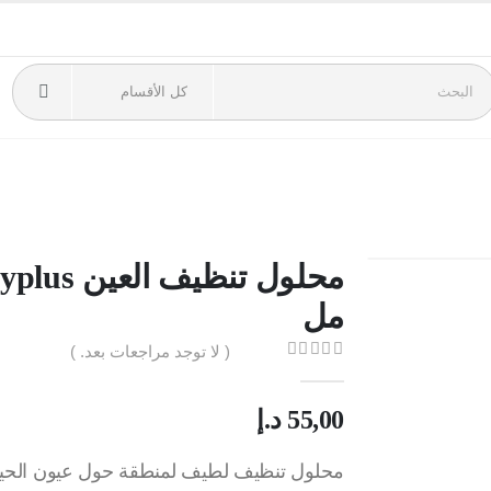
مل
( لا توجد مراجعات بعد. )
out of 5
0
55,00
د.إ
محلول تنظيف لطيف لمنطقة حول عيون الحيوان