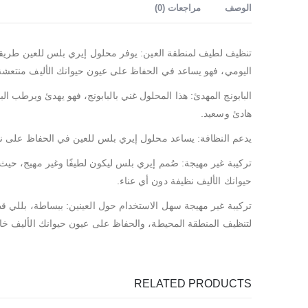
الوصف
مراجعات (0)
تنظيف لطيف لمنطقة العين: يوفر محلول إيري بلس للعين طريقة 
اليومي، فهو يساعد في الحفاظ على عيون حيوانك الأليف منتعشة
البابونج المهدئ: هذا المحلول غني بالبابونج، فهو يهدئ ويرطب 
هادئ وسعيد.
يدعم النظافة: يساعد محلول إيري بلس للعين في الحفاظ على نظا
تركيبة غير مهيجة: صُمم إيري بلس ليكون لطيفًا وغير مهيج، حيث
حيوانك الأليف نظيفة دون أي عناء.
تركيبة غير مهيجة سهل الاستخدام حول العينين: ببساطة، بللي 
لتنظيف المنطقة المحيطة، والحفاظ على عيون حيوانك الأليف خال
RELATED PRODUCTS