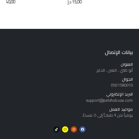
15,00
د.إ
40,00
د.إ
بيانات الإتصال
العنوان
أبو ظبي ، العين ، الحاير
الجوال
0501580010
البريد الإلكتروني
support@petshubuae.com
مواعيد العمل
يومياً من ٩ صباحاً إلى ٥ مساءً