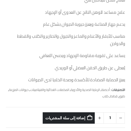
علاج مساعد للوهن الناتج عن العدوى أو الإجهاد
يدعم جهاز المناعة ويعزز حيوية الحيوان بشكل عام
مناسب للأبقار والأغنام والماعز والخيول والخنازير والكلاب والقطط
والدواجن
يساعد على تقوية مقاومة الإجهاد ويحسن التعافي
يُعطى عن طريق الحقن العضلي أو الوريدي
يعزز الحماية المضادة للأكسدة وصحة الخلايا لدى الحيوانات
التصنيفات:
أحصنة
,
الرعاية الصحية والأدوية
,
المكملات الغذائية والفيتامينات
,
حيوانات المزرعة
,
طيور
,
قطط
,
كلاب
إضافة إلى سلة المشتريات