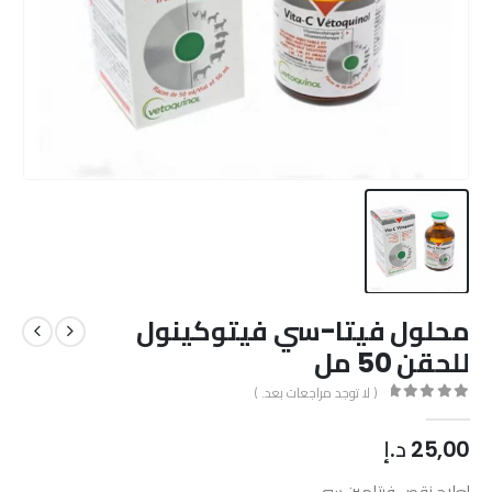
محلول فيتا-سي فيتوكينول
للحقن 50 مل
( لا توجد مراجعات بعد. )
out of 5
0
25,00
د.إ
لعلاج نقص فيتامين سي