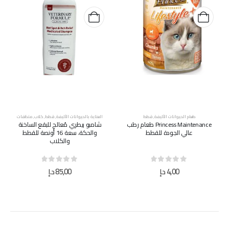
طعام الحيوانات الأليفة
,
قطط
العناية بالحيوانات الأليفة
,
قطط
,
كلاب
,
منظفات
Princess Maintenance طعام رطب
شامبو بيطري مُعالج للبقع الساخنة
عالي الجودة للقطط
والحكة، سعة 16 أونصة للقطط
والكلاب
out of 5
0
out of 5
0
4,00
د.إ
85,00
د.إ