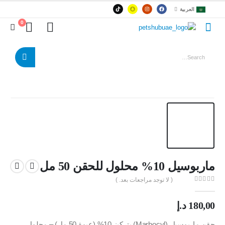
العربية
0
ماربوسيل 10% محلول للحقن 50 مل
( لا توجد مراجعات بعد. )
out of 5
0
180,00
د.إ
حقن ماربوسيل (Marbocyl) بتركيز 10% (عبوة 50 مل) – محلول