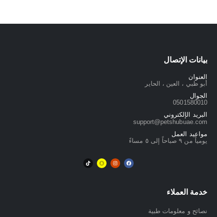
بيانات الإتصال
العنوان
أبو ظبي ، العين ، الحاير
الجوال
0501580010
البريد الإلكتروني
support@petshubuae.com
مواعيد العمل
يومياً من ٩ صباحاً إلى ٥ مساءً
خدمة العملاء
نصائح و معلومات طبية