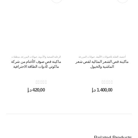
أحصنة
,
العناية بالحيوانات الأليفة
,
حيوانات المزرعة
الرعاية الصحية والأدوية
,
حيوانات المزرعة
,
منظفات
ماكينة قص الشعر المثالية لقص شعر
ماكينة قص صوف الأغنام من شركة
الماشية والخيول
ماكوتي لأدوات الطاقة الاحترافية
out of 5
0
out of 5
0
1.400,00
د.إ
420,00
د.إ
Related Products